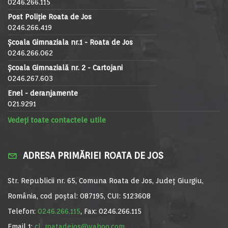
0246.266.115
Post Poliție Roata de Jos
0246.266.419
Școala Gimnaziala nr.1 - Roata de Jos
0246.266.062
Școala Gimnazială nr. 2 - Cartojani
0246.267.603
Enel - deranjamente
021.9291
Vedeți toate contactele utile
ADRESA PRIMĂRIEI ROATA DE JOS
Str. Republicii nr. 65, Comuna Roata de Jos, Județ Giurgiu,
România, cod poștal: 087195, CUI: 5123608
Telefon:
0246.266.115
, Fax: 0246.266.115
Email 1:
cl_roatadejos@yahoo.com