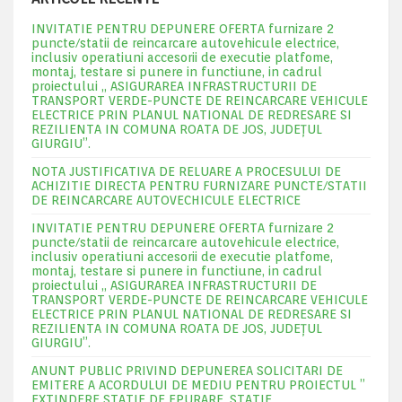
INVITATIE PENTRU DEPUNERE OFERTA furnizare 2
puncte/statii de reincarcare autovehicule electrice,
inclusiv operatiuni accesorii de executie platfome,
montaj, testare si punere in functiune, in cadrul
proiectului „ ASIGURAREA INFRASTRUCTURII DE
TRANSPORT VERDE-PUNCTE DE REINCARCARE VEHICULE
ELECTRICE PRIN PLANUL NATIONAL DE REDRESARE SI
REZILIENTA IN COMUNA ROATA DE JOS, JUDEŢUL
GIURGIU”.
NOTA JUSTIFICATIVA DE RELUARE A PROCESULUI DE
ACHIZITIE DIRECTA PENTRU FURNIZARE PUNCTE/STATII
DE REINCARCARE AUTOVECHICULE ELECTRICE
INVITATIE PENTRU DEPUNERE OFERTA furnizare 2
puncte/statii de reincarcare autovehicule electrice,
inclusiv operatiuni accesorii de executie platfome,
montaj, testare si punere in functiune, in cadrul
proiectului „ ASIGURAREA INFRASTRUCTURII DE
TRANSPORT VERDE-PUNCTE DE REINCARCARE VEHICULE
ELECTRICE PRIN PLANUL NATIONAL DE REDRESARE SI
REZILIENTA IN COMUNA ROATA DE JOS, JUDEŢUL
GIURGIU”.
ANUNT PUBLIC PRIVIND DEPUNEREA SOLICITARI DE
EMITERE A ACORDULUI DE MEDIU PENTRU PROIECTUL ”
EXTINDERE STATIE DE EPURARE ,STATIE