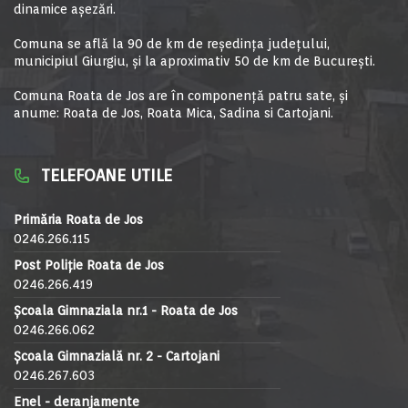
dinamice aşezări.
Comuna se află la 90 de km de reşedinţa judeţului,
municipiul Giurgiu, şi la aproximativ 50 de km de Bucureşti.
Comuna Roata de Jos are în componență patru sate, și
anume: Roata de Jos, Roata Mica, Sadina si Cartojani.
TELEFOANE UTILE
Primăria Roata de Jos
0246.266.115
Post Poliție Roata de Jos
0246.266.419
Școala Gimnaziala nr.1 - Roata de Jos
0246.266.062
Școala Gimnazială nr. 2 - Cartojani
0246.267.603
Enel - deranjamente