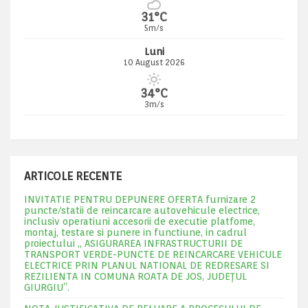
31°C
5m/s
Luni
10 August 2026
34°C
3m/s
ARTICOLE RECENTE
INVITATIE PENTRU DEPUNERE OFERTA furnizare 2
puncte/statii de reincarcare autovehicule electrice,
inclusiv operatiuni accesorii de executie platfome,
montaj, testare si punere in functiune, in cadrul
proiectului „ ASIGURAREA INFRASTRUCTURII DE
TRANSPORT VERDE-PUNCTE DE REINCARCARE VEHICULE
ELECTRICE PRIN PLANUL NATIONAL DE REDRESARE SI
REZILIENTA IN COMUNA ROATA DE JOS, JUDEŢUL
GIURGIU”.