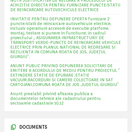
NOTA JUSTIFICATIVA DE RELUARE A PROCESULUI DE
ACHIZITIE DIRECTA PENTRU FURNIZARE PUNCTE/STATII
DE REINCARCARE AUTOVECHICULE ELECTRICE
INVITATIE PENTRU DEPUNERE OFERTA furnizare 2
puncte/statii de reincarcare autovehicule electrice,
inclusiv operatiuni accesorii de executie platfome,
montaj, testare si punere in functiune, in cadrul
proiectului „ ASIGURAREA INFRASTRUCTURII DE
TRANSPORT VERDE-PUNCTE DE REINCARCARE VEHICULE
ELECTRICE PRIN PLANUL NATIONAL DE REDRESARE SI
REZILIENTA IN COMUNA ROATA DE JOS, JUDEŢUL
GIURGIU”.
ANUNT PUBLIC PRIVIND DEPUNEREA SOLICITARI DE
EMITERE A ACORDULUI DE MEDIU PENTRU PROIECTUL ”
EXTINDERE STATIE DE EPURARE ,STATIE
VACUUM,RACORDURI SI CAMERE COLECTOARE IN SAT
CARTOJANI,COMUNA ROATA DE JOS ,JUDETUL GIURGIU”
Anunt prealabil privind afisarea publica a
documentelor tehnice ale cadastrului pentru
sectoarele cadastrale 10,12
DOCUMENTS