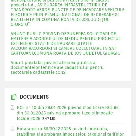
montaj, testare si punere in functiune, in cadrul
proiectului „ ASIGURAREA INFRASTRUCTURII DE
TRANSPORT VERDE-PUNCTE DE REINCARCARE VEHICULE
ELECTRICE PRIN PLANUL NATIONAL DE REDRESARE SI
REZILIENTA IN COMUNA ROATA DE JOS, JUDEŢUL
GIURGIU”.
ANUNT PUBLIC PRIVIND DEPUNEREA SOLICITARI DE
EMITERE A ACORDULUI DE MEDIU PENTRU PROIECTUL ”
EXTINDERE STATIE DE EPURARE ,STATIE
VACUUM,RACORDURI SI CAMERE COLECTOARE IN SAT
CARTOJANI,COMUNA ROATA DE JOS ,JUDETUL GIURGIU”
Anunt prealabil privind afisarea publica a
documentelor tehnice ale cadastrului pentru
sectoarele cadastrale 10,12
DOCUMENTS
HCL nr. 10 din 28.01.2026 privind modificare HCL 86
din 30.01.2025 privind aprobare taxe si impozite
locale 2026
(547 kB)
Hotararea nr 86/30.12.2025 privind indexarea,
stabilirea si aprobarea impozitelor, taxelor si tarifelor