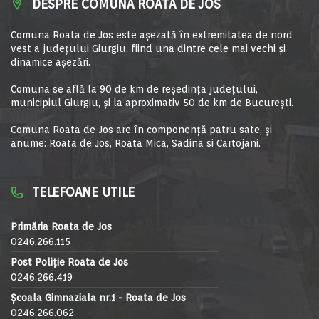
DESPRE COMUNA ROATA DE JOS
Comuna Roata de Jos este aşezată în extremitatea de nord
vest a judeţului Giurgiu, fiind una dintre cele mai vechi şi
dinamice aşezări.
Comuna se află la 90 de km de reşedinţa judeţului,
municipiul Giurgiu, şi la aproximativ 50 de km de Bucureşti.
Comuna Roata de Jos are în componență patru sate, și
anume: Roata de Jos, Roata Mica, Sadina si Cartojani.
TELEFOANE UTILE
Primăria Roata de Jos
0246.266.115
Post Poliție Roata de Jos
0246.266.419
Școala Gimnaziala nr.1 - Roata de Jos
0246.266.062