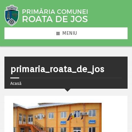
MENIU
primaria_roata_de_jos
Acasă