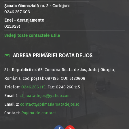
Școala Gimnazială nr. 2 - Cartojani
0246.267.603
Enel - deranjamente
021.9291
Vedeți toate contactele utile
ADRESA PRIMĂRIEI ROATA DE JOS
Str. Republicii nr. 65, Comuna Roata de Jos, Județ Giurgiu,
România, cod poștal: 087195, CUI: 5123608
Telefon:
0246.266.115
, Fax: 0246.266.115
Email 1:
cl_roatadejos@yahoo.com
Email 2:
contact@primariaroatadejos.ro
Contact:
Pagina de contact