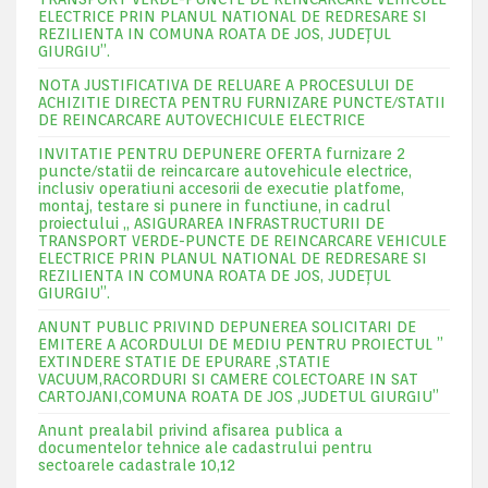
ELECTRICE PRIN PLANUL NATIONAL DE REDRESARE SI
REZILIENTA IN COMUNA ROATA DE JOS, JUDEŢUL
GIURGIU”.
NOTA JUSTIFICATIVA DE RELUARE A PROCESULUI DE
ACHIZITIE DIRECTA PENTRU FURNIZARE PUNCTE/STATII
DE REINCARCARE AUTOVECHICULE ELECTRICE
INVITATIE PENTRU DEPUNERE OFERTA furnizare 2
puncte/statii de reincarcare autovehicule electrice,
inclusiv operatiuni accesorii de executie platfome,
montaj, testare si punere in functiune, in cadrul
proiectului „ ASIGURAREA INFRASTRUCTURII DE
TRANSPORT VERDE-PUNCTE DE REINCARCARE VEHICULE
ELECTRICE PRIN PLANUL NATIONAL DE REDRESARE SI
REZILIENTA IN COMUNA ROATA DE JOS, JUDEŢUL
GIURGIU”.
ANUNT PUBLIC PRIVIND DEPUNEREA SOLICITARI DE
EMITERE A ACORDULUI DE MEDIU PENTRU PROIECTUL ”
EXTINDERE STATIE DE EPURARE ,STATIE
VACUUM,RACORDURI SI CAMERE COLECTOARE IN SAT
CARTOJANI,COMUNA ROATA DE JOS ,JUDETUL GIURGIU”
Anunt prealabil privind afisarea publica a
documentelor tehnice ale cadastrului pentru
sectoarele cadastrale 10,12