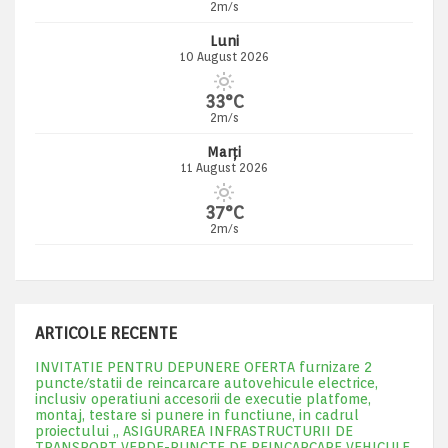
2m/s
Luni
10 August 2026
33°C
2m/s
Marți
11 August 2026
37°C
2m/s
ARTICOLE RECENTE
INVITATIE PENTRU DEPUNERE OFERTA furnizare 2
puncte/statii de reincarcare autovehicule electrice,
inclusiv operatiuni accesorii de executie platfome,
montaj, testare si punere in functiune, in cadrul
proiectului „ ASIGURAREA INFRASTRUCTURII DE
TRANSPORT VERDE-PUNCTE DE REINCARCARE VEHICULE