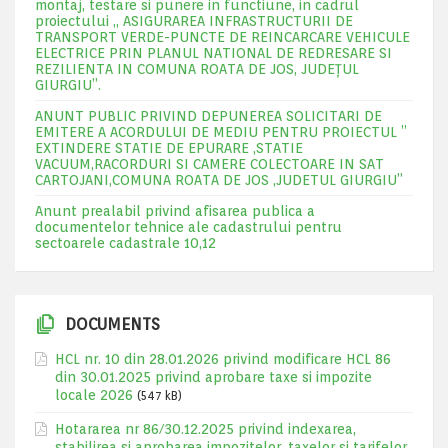
montaj, testare si punere in functiune, in cadrul
proiectului „ ASIGURAREA INFRASTRUCTURII DE
TRANSPORT VERDE-PUNCTE DE REINCARCARE VEHICULE
ELECTRICE PRIN PLANUL NATIONAL DE REDRESARE SI
REZILIENTA IN COMUNA ROATA DE JOS, JUDEŢUL
GIURGIU”.
ANUNT PUBLIC PRIVIND DEPUNEREA SOLICITARI DE
EMITERE A ACORDULUI DE MEDIU PENTRU PROIECTUL ”
EXTINDERE STATIE DE EPURARE ,STATIE
VACUUM,RACORDURI SI CAMERE COLECTOARE IN SAT
CARTOJANI,COMUNA ROATA DE JOS ,JUDETUL GIURGIU”
Anunt prealabil privind afisarea publica a
documentelor tehnice ale cadastrului pentru
sectoarele cadastrale 10,12
DOCUMENTS
HCL nr. 10 din 28.01.2026 privind modificare HCL 86
din 30.01.2025 privind aprobare taxe si impozite
locale 2026
(547 kB)
Hotararea nr 86/30.12.2025 privind indexarea,
stabilirea si aprobarea impozitelor, taxelor si tarifelor