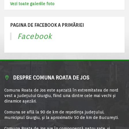
Vezi toate galeriile foto
PAGINA DE FACEBOOK A PRIMĂRIEI
Facebook
DESPRE COMUNA ROATA DE JOS
Comuna Roata de Jos este aşezată în extremitatea de nord
vest a judeţului Giurgiu, fiind una dintre cele mai vechi şi
dinamice aşezări.
Comuna se află la 90 de km de reşedinţa judeţului,
municipiul Giurgiu, şi la aproximativ 50 de km de Bucureşti.
Comuna Roata de Jos are în componență patru sate, și