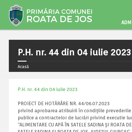
ADMI
P.H. nr. 44 din 04 iulie 2023
Acasă
P.H. nr. 44 din 04 iulie 2023
PROIECT DE HOTĂRÂRE NR. 44/06.07.2023
privind aprobarea atribuirii în condițiile prevederile
publice a contractelor de lucrări privind executie luc
“ALIMENTARE CU APĂ ÎN SATELE SADINA ȘI ROATA DE
SATELE SADINA ȘI ROATA DE JOS, JUDEȚUL GIURGIU”, căt