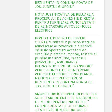
REZILIENTA IN COMUNA ROATA DE
JOS, JUDEŢUL GIURGIU”.
NOTA JUSTIFICATIVA DE RELUARE A
PROCESULUI DE ACHIZITIE DIRECTA
PENTRU FURNIZARE PUNCTE/STATII
DE REINCARCARE AUTOVECHICULE
ELECTRICE
INVITATIE PENTRU DEPUNERE
OFERTA furnizare 2 puncte/statii de
reincarcare autovehicule electrice,
inclusiv operatiuni accesorii de
executie platfome, montaj, testare si
punere in functiune, in cadrul
proiectului „ ASIGURAREA
INFRASTRUCTURII DE TRANSPORT
VERDE-PUNCTE DE REINCARCARE
VEHICULE ELECTRICE PRIN PLANUL
NATIONAL DE REDRESARE SI
REZILIENTA IN COMUNA ROATA DE
JOS, JUDEŢUL GIURGIU”.
ANUNT PUBLIC PRIVIND DEPUNEREA
SOLICITARI DE EMITERE A ACORDULUI
DE MEDIU PENTRU PROIECTUL ”
EXTINDERE STATIE DE EPURARE
,STATIE VACUUM,RACORDURI SI