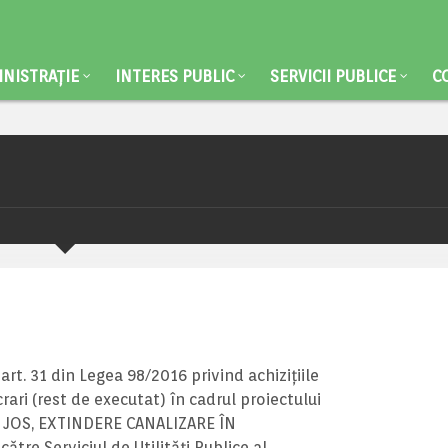
NISTRAȚIE
INTERES PUBLIC
SERVICII PUBLICE
C
 art. 31 din Legea 98/2016 privind achizițiile
rari (rest de executat) în cadrul proiectului
 JOS, EXTINDERE CANALIZARE ÎN
re Serviciul de Utilități Publice al