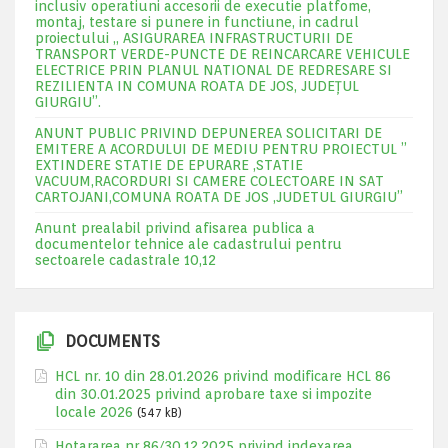
inclusiv operatiuni accesorii de executie platfome,
montaj, testare si punere in functiune, in cadrul
proiectului „ ASIGURAREA INFRASTRUCTURII DE
TRANSPORT VERDE-PUNCTE DE REINCARCARE VEHICULE
ELECTRICE PRIN PLANUL NATIONAL DE REDRESARE SI
REZILIENTA IN COMUNA ROATA DE JOS, JUDEŢUL
GIURGIU”.
ANUNT PUBLIC PRIVIND DEPUNEREA SOLICITARI DE
EMITERE A ACORDULUI DE MEDIU PENTRU PROIECTUL ”
EXTINDERE STATIE DE EPURARE ,STATIE
VACUUM,RACORDURI SI CAMERE COLECTOARE IN SAT
CARTOJANI,COMUNA ROATA DE JOS ,JUDETUL GIURGIU”
Anunt prealabil privind afisarea publica a
documentelor tehnice ale cadastrului pentru
sectoarele cadastrale 10,12
DOCUMENTS
HCL nr. 10 din 28.01.2026 privind modificare HCL 86
din 30.01.2025 privind aprobare taxe si impozite
locale 2026
(547 kB)
Hotararea nr 86/30.12.2025 privind indexarea,