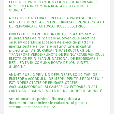
ELECTRICE PRIN PLANUL NATIONAL DE REDRESARE SI
REZILIENTA IN COMUNA ROATA DE JOS, JUDEŢUL
GIURGIU”.
NOTA JUSTIFICATIVA DE RELUARE A PROCESULUI DE
ACHIZITIE DIRECTA PENTRU FURNIZARE PUNCTE/STATII
DE REINCARCARE AUTOVECHICULE ELECTRICE
INVITATIE PENTRU DEPUNERE OFERTA furnizare 2
puncte/statii de reincarcare autovehicule electrice,
inclusiv operatiuni accesorii de executie platfome,
montaj, testare si punere in functiune, in cadrul
proiectului „ ASIGURAREA INFRASTRUCTURII DE
TRANSPORT VERDE-PUNCTE DE REINCARCARE VEHICULE
ELECTRICE PRIN PLANUL NATIONAL DE REDRESARE SI
REZILIENTA IN COMUNA ROATA DE JOS, JUDEŢUL
GIURGIU”.
ANUNT PUBLIC PRIVIND DEPUNEREA SOLICITARI DE
EMITERE A ACORDULUI DE MEDIU PENTRU PROIECTUL ”
EXTINDERE STATIE DE EPURARE ,STATIE
VACUUM,RACORDURI SI CAMERE COLECTOARE IN SAT
CARTOJANI,COMUNA ROATA DE JOS ,JUDETUL GIURGIU”
Anunt prealabil privind afisarea publica a
documentelor tehnice ale cadastrului pentru
sectoarele cadastrale 10,12