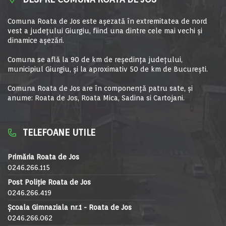
Comuna Roata de Jos este aşezată în extremitatea de nord
vest a judeţului Giurgiu, fiind una dintre cele mai vechi şi
dinamice aşezări.
Comuna se află la 90 de km de reşedinţa judeţului,
municipiul Giurgiu, şi la aproximativ 50 de km de Bucureşti.
Comuna Roata de Jos are în componență patru sate, și
anume: Roata de Jos, Roata Mica, Sadina si Cartojani.
TELEFOANE UTILE
Primăria Roata de Jos
0246.266.115
Post Poliție Roata de Jos
0246.266.419
Școala Gimnaziala nr.1 - Roata de Jos
0246.266.062