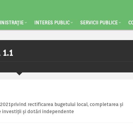
NISTRAȚIE
INTERES PUBLIC
SERVICII PUBLICE
C
 1.1
2021privind rectificarea bugetului local, completarea și
de investiții și dotări independente