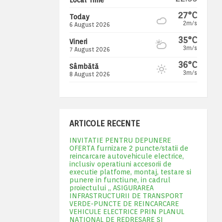
27°C
Today
2m/s
6 August 2026
35°C
Vineri
3m/s
7 August 2026
36°C
Sâmbătă
3m/s
8 August 2026
ARTICOLE RECENTE
INVITATIE PENTRU DEPUNERE
OFERTA furnizare 2 puncte/statii de
reincarcare autovehicule electrice,
inclusiv operatiuni accesorii de
executie platfome, montaj, testare si
punere in functiune, in cadrul
proiectului „ ASIGURAREA
INFRASTRUCTURII DE TRANSPORT
VERDE-PUNCTE DE REINCARCARE
VEHICULE ELECTRICE PRIN PLANUL
NATIONAL DE REDRESARE SI