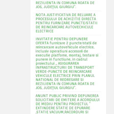
REZILIENTA IN COMUNA ROATA DE
JOS, JUDEŢUL GIURGIU”.
NOTA JUSTIFICATIVA DE RELUARE A
PROCESULUI DE ACHIZITIE DIRECTA
PENTRU FURNIZARE PUNCTE/STATII
DE REINCARCARE AUTOVECHICULE
ELECTRICE
INVITATIE PENTRU DEPUNERE
OFERTA furnizare 2 puncte/statii de
reincarcare autovehicule electrice,
inclusiv operatiuni accesorii de
executie platfome, montaj, testare si
punere in functiune, in cadrul
proiectului „ ASIGURAREA
INFRASTRUCTURII DE TRANSPORT
VERDE-PUNCTE DE REINCARCARE
VEHICULE ELECTRICE PRIN PLANUL
NATIONAL DE REDRESARE SI
REZILIENTA IN COMUNA ROATA DE
JOS, JUDEŢUL GIURGIU”.
ANUNT PUBLIC PRIVIND DEPUNEREA
SOLICITARI DE EMITERE A ACORDULUI
DE MEDIU PENTRU PROIECTUL ”
EXTINDERE STATIE DE EPURARE
,STATIE VACUUM,RACORDURI SI