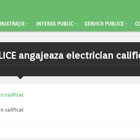
NISTRAȚIE
INTERES PUBLIC
SERVICII PUBLICE
C
ICE angajeaza electrician califi
n calificat
n calificat