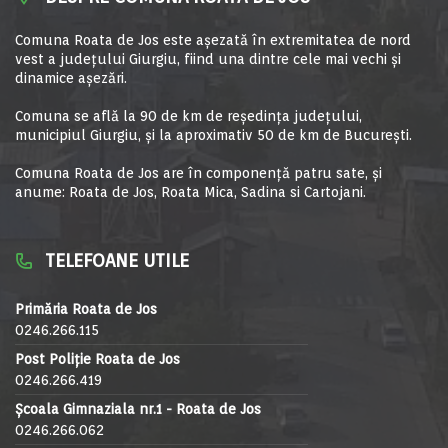
Comuna Roata de Jos este aşezată în extremitatea de nord
vest a judeţului Giurgiu, fiind una dintre cele mai vechi şi
dinamice aşezări.
Comuna se află la 90 de km de reşedinţa judeţului,
municipiul Giurgiu, şi la aproximativ 50 de km de Bucureşti.
Comuna Roata de Jos are în componență patru sate, și
anume: Roata de Jos, Roata Mica, Sadina si Cartojani.
TELEFOANE UTILE
Primăria Roata de Jos
0246.266.115
Post Poliție Roata de Jos
0246.266.419
Școala Gimnaziala nr.1 - Roata de Jos
0246.266.062