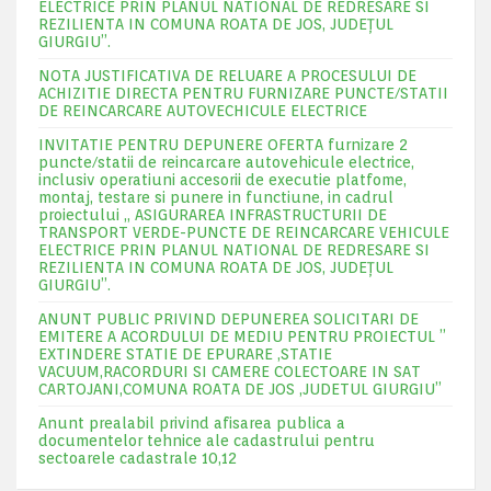
ELECTRICE PRIN PLANUL NATIONAL DE REDRESARE SI
REZILIENTA IN COMUNA ROATA DE JOS, JUDEŢUL
GIURGIU”.
NOTA JUSTIFICATIVA DE RELUARE A PROCESULUI DE
ACHIZITIE DIRECTA PENTRU FURNIZARE PUNCTE/STATII
DE REINCARCARE AUTOVECHICULE ELECTRICE
INVITATIE PENTRU DEPUNERE OFERTA furnizare 2
puncte/statii de reincarcare autovehicule electrice,
inclusiv operatiuni accesorii de executie platfome,
montaj, testare si punere in functiune, in cadrul
proiectului „ ASIGURAREA INFRASTRUCTURII DE
TRANSPORT VERDE-PUNCTE DE REINCARCARE VEHICULE
ELECTRICE PRIN PLANUL NATIONAL DE REDRESARE SI
REZILIENTA IN COMUNA ROATA DE JOS, JUDEŢUL
GIURGIU”.
ANUNT PUBLIC PRIVIND DEPUNEREA SOLICITARI DE
EMITERE A ACORDULUI DE MEDIU PENTRU PROIECTUL ”
EXTINDERE STATIE DE EPURARE ,STATIE
VACUUM,RACORDURI SI CAMERE COLECTOARE IN SAT
CARTOJANI,COMUNA ROATA DE JOS ,JUDETUL GIURGIU”
Anunt prealabil privind afisarea publica a
documentelor tehnice ale cadastrului pentru
sectoarele cadastrale 10,12