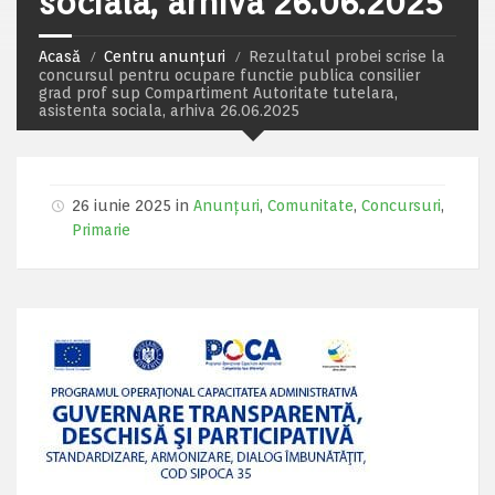
sociala, arhiva 26.06.2025
Acasă
Centru anunțuri
Rezultatul probei scrise la
concursul pentru ocupare functie publica consilier
grad prof sup Compartiment Autoritate tutelara,
asistenta sociala, arhiva 26.06.2025
26 iunie 2025 in
Anunțuri
,
Comunitate
,
Concursuri
,
Primarie