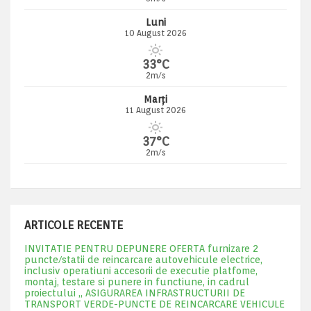
Luni
10 August 2026
33°C
2m/s
Marți
11 August 2026
37°C
2m/s
ARTICOLE RECENTE
INVITATIE PENTRU DEPUNERE OFERTA furnizare 2
puncte/statii de reincarcare autovehicule electrice,
inclusiv operatiuni accesorii de executie platfome,
montaj, testare si punere in functiune, in cadrul
proiectului „ ASIGURAREA INFRASTRUCTURII DE
TRANSPORT VERDE-PUNCTE DE REINCARCARE VEHICULE