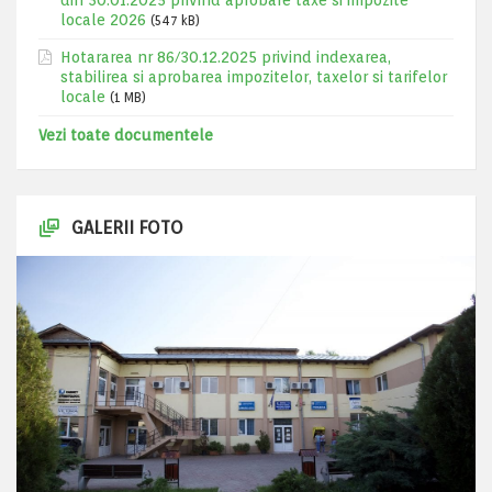
din 30.01.2025 privind aprobare taxe si impozite
locale 2026
(547 kB)
Hotararea nr 86/30.12.2025 privind indexarea,
stabilirea si aprobarea impozitelor, taxelor si tarifelor
locale
(1 MB)
Vezi toate documentele
GALERII FOTO