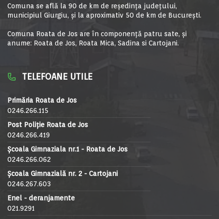
Comuna se află la 90 de km de reşedinţa judeţului,
municipiul Giurgiu, şi la aproximativ 50 de km de Bucureşti.
Comuna Roata de Jos are în componență patru sate, și
anume: Roata de Jos, Roata Mica, Sadina si Cartojani.
TELEFOANE UTILE
Primăria Roata de Jos
0246.266.115
Post Poliție Roata de Jos
0246.266.419
Școala Gimnaziala nr.1 - Roata de Jos
0246.266.062
Școala Gimnazială nr. 2 - Cartojani
0246.267.603
Enel - deranjamente
021.9291