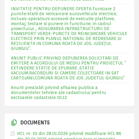
INVITATIE PENTRU DEPUNERE OFERTA furnizare 2
puncte/statii de reincarcare autovehicule electrice,
inclusiv operatiuni accesorii de executie platfome,
montaj, testare si punere in functiune, in cadrul
proiectului „ ASIGURAREA INFRASTRUCTURII DE
TRANSPORT VERDE-PUNCTE DE REINCARCARE VEHICULE
ELECTRICE PRIN PLANUL NATIONAL DE REDRESARE SI
REZILIENTA IN COMUNA ROATA DE JOS, JUDEŢUL
GIURGIU”.
ANUNT PUBLIC PRIVIND DEPUNEREA SOLICITARI DE
EMITERE A ACORDULUI DE MEDIU PENTRU PROIECTUL ”
EXTINDERE STATIE DE EPURARE ,STATIE
VACUUM,RACORDURI SI CAMERE COLECTOARE IN SAT
CARTOJANI,COMUNA ROATA DE JOS ,JUDETUL GIURGIU”
Anunt prealabil privind afisarea publica a
documentelor tehnice ale cadastrului pentru
sectoarele cadastrale 10,12
DOCUMENTS
HCL nr. 10 din 28.01.2026 privind modificare HCL 86