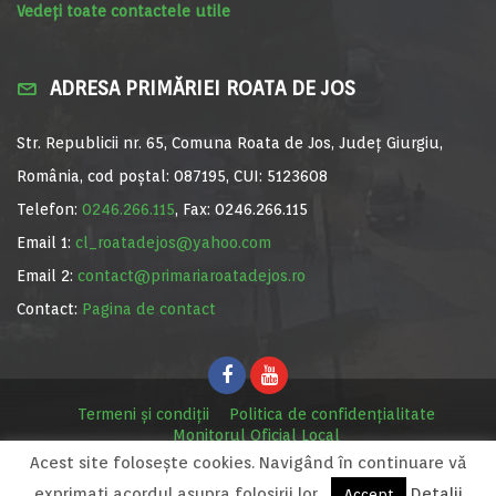
Vedeți toate contactele utile
ADRESA PRIMĂRIEI ROATA DE JOS
Str. Republicii nr. 65, Comuna Roata de Jos, Județ Giurgiu,
România, cod poștal: 087195, CUI: 5123608
Telefon:
0246.266.115
, Fax: 0246.266.115
Email 1:
cl_roatadejos@yahoo.com
Email 2:
contact@primariaroatadejos.ro
Contact:
Pagina de contact
Termeni și condiții
Politica de confidențialitate
Monitorul Oficial Local
Acest site foloseşte cookies. Navigând în continuare vă
© Primăria Roata de Jos, 2020. Site realizat de
MediaDigi.ro
exprimaţi acordul asupra folosirii lor.
Detalii
Accept