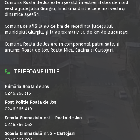
Comuna Roata de Jos este aşezată în extremitatea de nord
vest a judeţului Giurgiu, fiind una dintre cele mai vechi şi
dinamice aşezări.
Comuna se află la 90 de km de reşedinţa judeţului,
municipiul Giurgiu, şi la aproximativ 50 de km de Bucureşti.
Comuna Roata de Jos are în componență patru sate, și
anume: Roata de Jos, Roata Mica, Sadina si Cartojani.
TELEFOANE UTILE
Primăria Roata de Jos
0246.266.115
Post Poliție Roata de Jos
0246.266.419
Școala Gimnaziala nr.1 - Roata de Jos
0246.266.062
Școala Gimnazială nr. 2 - Cartojani
0246.267.603