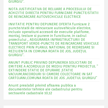
GIURGIU”.
NOTA JUSTIFICATIVA DE RELUARE A PROCESULUI DE
ACHIZITIE DIRECTA PENTRU FURNIZARE PUNCTE/STATII
DE REINCARCARE AUTOVECHICULE ELECTRICE
INVITATIE PENTRU DEPUNERE OFERTA furnizare 2
puncte/statii de reincarcare autovehicule electrice,
inclusiv operatiuni accesorii de executie platfome,
montaj, testare si punere in functiune, in cadrul
proiectului „ ASIGURAREA INFRASTRUCTURII DE
TRANSPORT VERDE-PUNCTE DE REINCARCARE VEHICULE
ELECTRICE PRIN PLANUL NATIONAL DE REDRESARE SI
REZILIENTA IN COMUNA ROATA DE JOS, JUDEŢUL
GIURGIU”.
ANUNT PUBLIC PRIVIND DEPUNEREA SOLICITARI DE
EMITERE A ACORDULUI DE MEDIU PENTRU PROIECTUL ”
EXTINDERE STATIE DE EPURARE ,STATIE
VACUUM,RACORDURI SI CAMERE COLECTOARE IN SAT
CARTOJANI,COMUNA ROATA DE JOS ,JUDETUL GIURGIU”
Anunt prealabil privind afisarea publica a
documentelor tehnice ale cadastrului pentru
sectoarele cadastrale 10,12