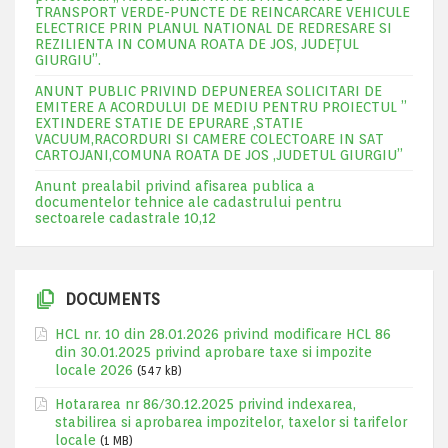
TRANSPORT VERDE-PUNCTE DE REINCARCARE VEHICULE
ELECTRICE PRIN PLANUL NATIONAL DE REDRESARE SI
REZILIENTA IN COMUNA ROATA DE JOS, JUDEŢUL
GIURGIU”.
ANUNT PUBLIC PRIVIND DEPUNEREA SOLICITARI DE
EMITERE A ACORDULUI DE MEDIU PENTRU PROIECTUL ”
EXTINDERE STATIE DE EPURARE ,STATIE
VACUUM,RACORDURI SI CAMERE COLECTOARE IN SAT
CARTOJANI,COMUNA ROATA DE JOS ,JUDETUL GIURGIU”
Anunt prealabil privind afisarea publica a
documentelor tehnice ale cadastrului pentru
sectoarele cadastrale 10,12
DOCUMENTS
HCL nr. 10 din 28.01.2026 privind modificare HCL 86
din 30.01.2025 privind aprobare taxe si impozite
locale 2026
(547 kB)
Hotararea nr 86/30.12.2025 privind indexarea,
stabilirea si aprobarea impozitelor, taxelor si tarifelor
locale
(1 MB)