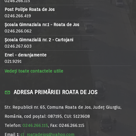
0246.266.115
Post Poliție Roata de Jos
0246.266.419
Școala Gimnaziala nr.1 - Roata de Jos
0246.266.062
Școala Gimnazială nr. 2 - Cartojani
0246.267.603
Enel - deranjamente
021.9291
Vedeți toate contactele utile
ADRESA PRIMĂRIEI ROATA DE JOS
Str. Republicii nr. 65, Comuna Roata de Jos, Județ Giurgiu,
România, cod poștal: 087195, CUI: 5123608
Telefon:
0246.266.115
, Fax: 0246.266.115
Email 1:
cl_roatadejos@yahoo.com