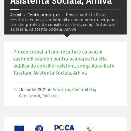
Asistenta Sociala, Arhiva
Acasă
Centru anunțuri
Proces verbal afisare
rezultate cu ocazia sustinerii examen pentru ocuparea
functie publica de consilier asistent, comp. Autoritate
Tutelara, Asistenta Sociala, Arhiva
Proces verbal afisare rezultate cu ocazia
sustinerii examen pentru ocuparea functie
publica de consilier asistent, comp. Autoritate
Tutelara, Asistenta Sociala, Arhiva
15 martie 2021 in
Anunțuri
,
Comunitate
,
Concursuri
,
Primarie