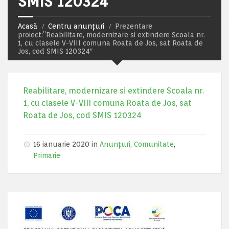
SMIS 120324″
Acasă
Centru anunțuri
Prezentare
proiect:”Reabilitare, modernizare si extindere Scoala nr.
1, cu clasele V-VIII comuna Roata de Jos, sat Roata de
Jos, cod SMIS 120324″
Reabilitare, modernizare si extindere Scoala nr.
1, cu clasele V-VIII comuna Roata de Jos, sat
Roata de Jos, cod SMIS 120324
16 ianuarie 2020 in
Anunțuri
,
Comunitate
,
Primarie