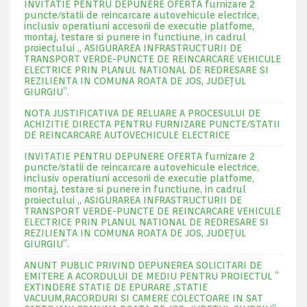
INVITATIE PENTRU DEPUNERE OFERTA furnizare 2
puncte/statii de reincarcare autovehicule electrice,
inclusiv operatiuni accesorii de executie platfome,
montaj, testare si punere in functiune, in cadrul
proiectului „ ASIGURAREA INFRASTRUCTURII DE
TRANSPORT VERDE-PUNCTE DE REINCARCARE VEHICULE
ELECTRICE PRIN PLANUL NATIONAL DE REDRESARE SI
REZILIENTA IN COMUNA ROATA DE JOS, JUDEŢUL
GIURGIU”.
NOTA JUSTIFICATIVA DE RELUARE A PROCESULUI DE
ACHIZITIE DIRECTA PENTRU FURNIZARE PUNCTE/STATII
DE REINCARCARE AUTOVECHICULE ELECTRICE
INVITATIE PENTRU DEPUNERE OFERTA furnizare 2
puncte/statii de reincarcare autovehicule electrice,
inclusiv operatiuni accesorii de executie platfome,
montaj, testare si punere in functiune, in cadrul
proiectului „ ASIGURAREA INFRASTRUCTURII DE
TRANSPORT VERDE-PUNCTE DE REINCARCARE VEHICULE
ELECTRICE PRIN PLANUL NATIONAL DE REDRESARE SI
REZILIENTA IN COMUNA ROATA DE JOS, JUDEŢUL
GIURGIU”.
ANUNT PUBLIC PRIVIND DEPUNEREA SOLICITARI DE
EMITERE A ACORDULUI DE MEDIU PENTRU PROIECTUL ”
EXTINDERE STATIE DE EPURARE ,STATIE
VACUUM,RACORDURI SI CAMERE COLECTOARE IN SAT