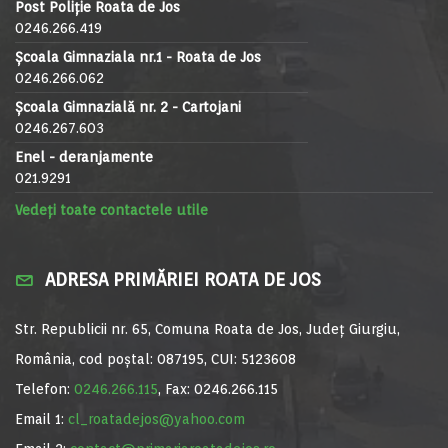
Post Poliție Roata de Jos
0246.266.419
Școala Gimnaziala nr.1 - Roata de Jos
0246.266.062
Școala Gimnazială nr. 2 - Cartojani
0246.267.603
Enel - deranjamente
021.9291
Vedeți toate contactele utile
ADRESA PRIMĂRIEI ROATA DE JOS
Str. Republicii nr. 65, Comuna Roata de Jos, Județ Giurgiu,
România, cod poștal: 087195, CUI: 5123608
Telefon:
0246.266.115
, Fax: 0246.266.115
Email 1:
cl_roatadejos@yahoo.com