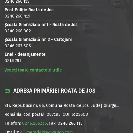
0246.266.115
Post Poliție Roata de Jos
0246.266.419
Școala Gimnaziala nr.1 - Roata de Jos
0246.266.062
Școala Gimnazială nr. 2 - Cartojani
0246.267.603
Enel - deranjamente
021.9291
Vedeți toate contactele utile
ADRESA PRIMĂRIEI ROATA DE JOS
Str. Republicii nr. 65, Comuna Roata de Jos, Județ Giurgiu,
România, cod poștal: 087195, CUI: 5123608
Telefon:
0246.266.115
, Fax: 0246.266.115
Email 1:
cl_roatadejos@yahoo.com