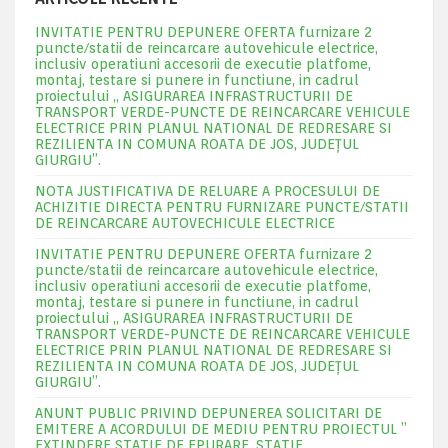
INVITATIE PENTRU DEPUNERE OFERTA furnizare 2
puncte/statii de reincarcare autovehicule electrice,
inclusiv operatiuni accesorii de executie platfome,
montaj, testare si punere in functiune, in cadrul
proiectului „ ASIGURAREA INFRASTRUCTURII DE
TRANSPORT VERDE-PUNCTE DE REINCARCARE VEHICULE
ELECTRICE PRIN PLANUL NATIONAL DE REDRESARE SI
REZILIENTA IN COMUNA ROATA DE JOS, JUDEŢUL
GIURGIU”.
NOTA JUSTIFICATIVA DE RELUARE A PROCESULUI DE
ACHIZITIE DIRECTA PENTRU FURNIZARE PUNCTE/STATII
DE REINCARCARE AUTOVECHICULE ELECTRICE
INVITATIE PENTRU DEPUNERE OFERTA furnizare 2
puncte/statii de reincarcare autovehicule electrice,
inclusiv operatiuni accesorii de executie platfome,
montaj, testare si punere in functiune, in cadrul
proiectului „ ASIGURAREA INFRASTRUCTURII DE
TRANSPORT VERDE-PUNCTE DE REINCARCARE VEHICULE
ELECTRICE PRIN PLANUL NATIONAL DE REDRESARE SI
REZILIENTA IN COMUNA ROATA DE JOS, JUDEŢUL
GIURGIU”.
ANUNT PUBLIC PRIVIND DEPUNEREA SOLICITARI DE
EMITERE A ACORDULUI DE MEDIU PENTRU PROIECTUL ”
EXTINDERE STATIE DE EPURARE ,STATIE