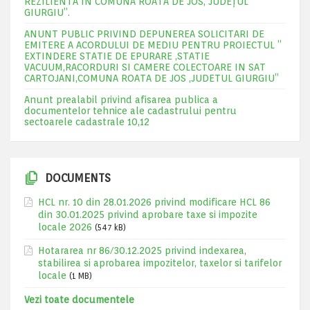
REZILIENTA IN COMUNA ROATA DE JOS, JUDEŢUL
GIURGIU”.
ANUNT PUBLIC PRIVIND DEPUNEREA SOLICITARI DE
EMITERE A ACORDULUI DE MEDIU PENTRU PROIECTUL ”
EXTINDERE STATIE DE EPURARE ,STATIE
VACUUM,RACORDURI SI CAMERE COLECTOARE IN SAT
CARTOJANI,COMUNA ROATA DE JOS ,JUDETUL GIURGIU”
Anunt prealabil privind afisarea publica a
documentelor tehnice ale cadastrului pentru
sectoarele cadastrale 10,12
DOCUMENTS
HCL nr. 10 din 28.01.2026 privind modificare HCL 86
din 30.01.2025 privind aprobare taxe si impozite
locale 2026
(547 kB)
Hotararea nr 86/30.12.2025 privind indexarea,
stabilirea si aprobarea impozitelor, taxelor si tarifelor
locale
(1 MB)
Vezi toate documentele