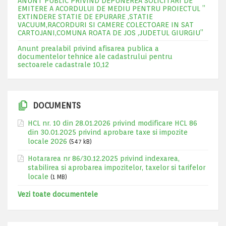
ANUNT PUBLIC PRIVIND DEPUNEREA SOLICITARI DE
EMITERE A ACORDULUI DE MEDIU PENTRU PROIECTUL ”
EXTINDERE STATIE DE EPURARE ,STATIE
VACUUM,RACORDURI SI CAMERE COLECTOARE IN SAT
CARTOJANI,COMUNA ROATA DE JOS ,JUDETUL GIURGIU”
Anunt prealabil privind afisarea publica a
documentelor tehnice ale cadastrului pentru
sectoarele cadastrale 10,12
DOCUMENTS
HCL nr. 10 din 28.01.2026 privind modificare HCL 86
din 30.01.2025 privind aprobare taxe si impozite
locale 2026
(547 kB)
Hotararea nr 86/30.12.2025 privind indexarea,
stabilirea si aprobarea impozitelor, taxelor si tarifelor
locale
(1 MB)
Vezi toate documentele