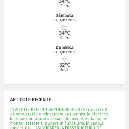
34°C
2m/s
Sâmbătă
8 August 2026
34°C
0m/s
Duminică
9 August 2026
32°C
5m/s
ARTICOLE RECENTE
INVITATIE PENTRU DEPUNERE OFERTA furnizare 2
puncte/statii de reincarcare autovehicule electrice,
inclusiv operatiuni accesorii de executie platfome,
montaj, testare si punere in functiune, in cadrul
proiectului „ ASIGURAREA INFRASTRUCTURII DE