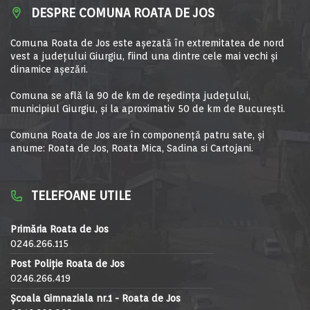
DESPRE COMUNA ROATA DE JOS
Comuna Roata de Jos este aşezată în extremitatea de nord
vest a judeţului Giurgiu, fiind una dintre cele mai vechi şi
dinamice aşezări.
Comuna se află la 90 de km de reşedinţa judeţului,
municipiul Giurgiu, şi la aproximativ 50 de km de Bucureşti.
Comuna Roata de Jos are în componență patru sate, și
anume: Roata de Jos, Roata Mica, Sadina si Cartojani.
TELEFOANE UTILE
Primăria Roata de Jos
0246.266.115
Post Poliție Roata de Jos
0246.266.419
Școala Gimnaziala nr.1 - Roata de Jos