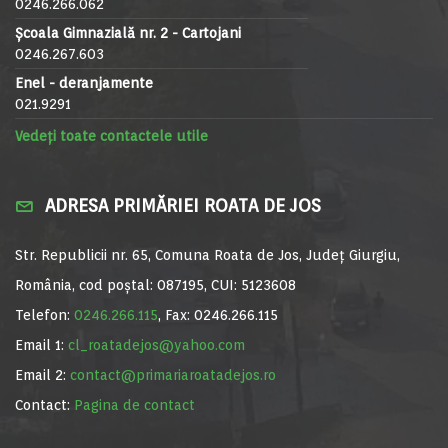
0246.266.062
Școala Gimnazială nr. 2 - Cartojani
0246.267.603
Enel - deranjamente
021.9291
Vedeți toate contactele utile
ADRESA PRIMĂRIEI ROATA DE JOS
Str. Republicii nr. 65, Comuna Roata de Jos, Județ Giurgiu,
România, cod poștal: 087195, CUI: 5123608
Telefon:
0246.266.115
, Fax: 0246.266.115
Email 1:
cl_roatadejos@yahoo.com
Email 2:
contact@primariaroatadejos.ro
Contact:
Pagina de contact