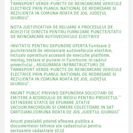
TRANSPORT VERDE-PUNCTE DE REINCARCARE VEHICULE
ELECTRICE PRIN PLANUL NATIONAL DE REDRESARE SI
REZILIENTA IN COMUNA ROATA DE JOS, JUDEŢUL
GIURGIU”.
NOTA JUSTIFICATIVA DE RELUARE A PROCESULUI DE
ACHIZITIE DIRECTA PENTRU FURNIZARE PUNCTE/STATII
DE REINCARCARE AUTOVECHICULE ELECTRICE
INVITATIE PENTRU DEPUNERE OFERTA furnizare 2
puncte/statii de reincarcare autovehicule electrice,
inclusiv operatiuni accesorii de executie platfome,
montaj, testare si punere in functiune, in cadrul
proiectului „ ASIGURAREA INFRASTRUCTURII DE
TRANSPORT VERDE-PUNCTE DE REINCARCARE VEHICULE
ELECTRICE PRIN PLANUL NATIONAL DE REDRESARE SI
REZILIENTA IN COMUNA ROATA DE JOS, JUDEŢUL
GIURGIU”.
ANUNT PUBLIC PRIVIND DEPUNEREA SOLICITARI DE
EMITERE A ACORDULUI DE MEDIU PENTRU PROIECTUL ”
EXTINDERE STATIE DE EPURARE ,STATIE
VACUUM,RACORDURI SI CAMERE COLECTOARE IN SAT
CARTOJANI,COMUNA ROATA DE JOS ,JUDETUL GIURGIU”
Anunt prealabil privind afisarea publica a
documentelor tehnice ale cadastrului pentru
sectoarele cadastrale 10,12