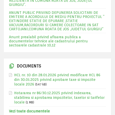
REZILIENTA IN COMUNA ROATA DE JOS, JUDEŢUL
GIURGIU”.
ANUNT PUBLIC PRIVIND DEPUNEREA SOLICITARI DE
EMITERE A ACORDULUI DE MEDIU PENTRU PROIECTUL ”
EXTINDERE STATIE DE EPURARE ,STATIE
VACUUM,RACORDURI SI CAMERE COLECTOARE IN SAT
CARTOJANI,COMUNA ROATA DE JOS ,JUDETUL GIURGIU”
Anunt prealabil privind afisarea publica a
documentelor tehnice ale cadastrului pentru
sectoarele cadastrale 10,12
DOCUMENTS
HCL nr. 10 din 28.01.2026 privind modificare HCL 86
din 30.01.2025 privind aprobare taxe si impozite
locale 2026
(547 kB)
Hotararea nr 86/30.12.2025 privind indexarea,
stabilirea si aprobarea impozitelor, taxelor si tarifelor
locale
(1 MB)
Vezi toate documentele