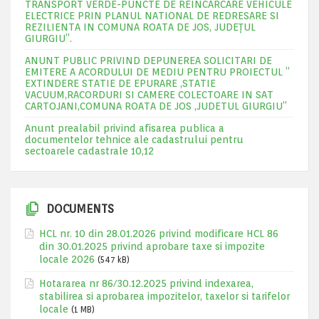
TRANSPORT VERDE-PUNCTE DE REINCARCARE VEHICULE
ELECTRICE PRIN PLANUL NATIONAL DE REDRESARE SI
REZILIENTA IN COMUNA ROATA DE JOS, JUDEŢUL
GIURGIU”.
ANUNT PUBLIC PRIVIND DEPUNEREA SOLICITARI DE
EMITERE A ACORDULUI DE MEDIU PENTRU PROIECTUL ”
EXTINDERE STATIE DE EPURARE ,STATIE
VACUUM,RACORDURI SI CAMERE COLECTOARE IN SAT
CARTOJANI,COMUNA ROATA DE JOS ,JUDETUL GIURGIU”
Anunt prealabil privind afisarea publica a
documentelor tehnice ale cadastrului pentru
sectoarele cadastrale 10,12
DOCUMENTS
HCL nr. 10 din 28.01.2026 privind modificare HCL 86
din 30.01.2025 privind aprobare taxe si impozite
locale 2026
(547 kB)
Hotararea nr 86/30.12.2025 privind indexarea,
stabilirea si aprobarea impozitelor, taxelor si tarifelor
locale
(1 MB)