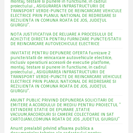
montaj, testare si punere in functiune, in cadrul
proiectului „ ASIGURAREA INFRASTRUCTURII DE
TRANSPORT VERDE-PUNCTE DE REINCARCARE VEHICULE
ELECTRICE PRIN PLANUL NATIONAL DE REDRESARE SI
REZILIENTA IN COMUNA ROATA DE JOS, JUDEŢUL
GIURGIU”.
NOTA JUSTIFICATIVA DE RELUARE A PROCESULUI DE
ACHIZITIE DIRECTA PENTRU FURNIZARE PUNCTE/STATII
DE REINCARCARE AUTOVECHICULE ELECTRICE
INVITATIE PENTRU DEPUNERE OFERTA furnizare 2
puncte/statii de reincarcare autovehicule electrice,
inclusiv operatiuni accesorii de executie platfome,
montaj, testare si punere in functiune, in cadrul
proiectului „ ASIGURAREA INFRASTRUCTURII DE
TRANSPORT VERDE-PUNCTE DE REINCARCARE VEHICULE
ELECTRICE PRIN PLANUL NATIONAL DE REDRESARE SI
REZILIENTA IN COMUNA ROATA DE JOS, JUDEŢUL
GIURGIU”.
ANUNT PUBLIC PRIVIND DEPUNEREA SOLICITARI DE
EMITERE A ACORDULUI DE MEDIU PENTRU PROIECTUL ”
EXTINDERE STATIE DE EPURARE ,STATIE
VACUUM,RACORDURI SI CAMERE COLECTOARE IN SAT
CARTOJANI,COMUNA ROATA DE JOS ,JUDETUL GIURGIU”
Anunt prealabil privind afisarea publica a