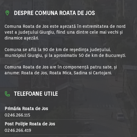
DESPRE COMUNA ROATA DE JOS
Comuna Roata de Jos este aşezată în extremitatea de nord
vest a judeţului Giurgiu, fiind una dintre cele mai vechi şi
dinamice aşezări.
Comuna se află la 90 de km de reşedinţa judeţului,
municipiul Giurgiu, şi la aproximativ 50 de km de Bucureşti.
Comuna Roata de Jos are în componență patru sate, și
anume: Roata de Jos, Roata Mica, Sadina si Cartojani.
TELEFOANE UTILE
Primăria Roata de Jos
0246.266.115
Post Poliție Roata de Jos
0246.266.419