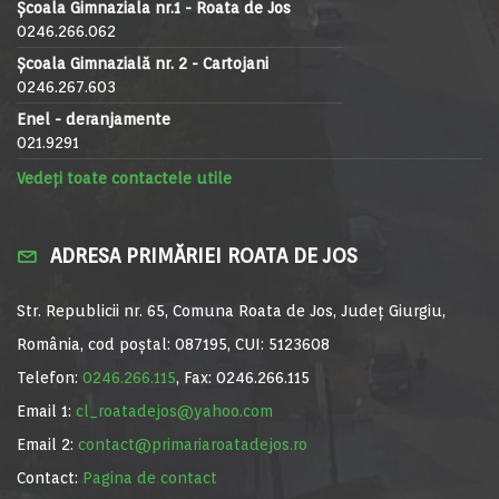
Școala Gimnaziala nr.1 - Roata de Jos
0246.266.062
Școala Gimnazială nr. 2 - Cartojani
0246.267.603
Enel - deranjamente
021.9291
Vedeți toate contactele utile
ADRESA PRIMĂRIEI ROATA DE JOS
Str. Republicii nr. 65, Comuna Roata de Jos, Județ Giurgiu,
România, cod poștal: 087195, CUI: 5123608
Telefon:
0246.266.115
, Fax: 0246.266.115
Email 1:
cl_roatadejos@yahoo.com
Email 2:
contact@primariaroatadejos.ro
Contact:
Pagina de contact