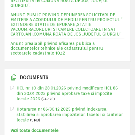
REZILIENTA IN COMUNA ROATA DE JOS, JUDEŢUL
GIURGIU”.
ANUNT PUBLIC PRIVIND DEPUNEREA SOLICITARI DE
EMITERE A ACORDULUI DE MEDIU PENTRU PROIECTUL ”
EXTINDERE STATIE DE EPURARE ,STATIE
VACUUM,RACORDURI SI CAMERE COLECTOARE IN SAT
CARTOJANI,COMUNA ROATA DE JOS ,JUDETUL GIURGIU”
Anunt prealabil privind afisarea publica a
documentelor tehnice ale cadastrului pentru
sectoarele cadastrale 10,12
DOCUMENTS
HCL nr. 10 din 28.01.2026 privind modificare HCL 86
din 30.01.2025 privind aprobare taxe si impozite
locale 2026
(547 kB)
Hotararea nr 86/30.12.2025 privind indexarea,
stabilirea si aprobarea impozitelor, taxelor si tarifelor
locale
(1 MB)
Vezi toate documentele