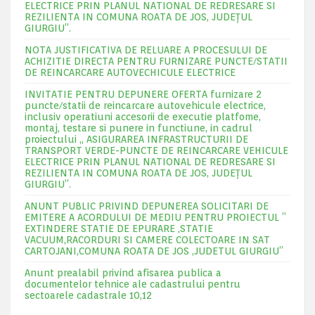
ELECTRICE PRIN PLANUL NATIONAL DE REDRESARE SI
REZILIENTA IN COMUNA ROATA DE JOS, JUDEŢUL
GIURGIU”.
NOTA JUSTIFICATIVA DE RELUARE A PROCESULUI DE
ACHIZITIE DIRECTA PENTRU FURNIZARE PUNCTE/STATII
DE REINCARCARE AUTOVECHICULE ELECTRICE
INVITATIE PENTRU DEPUNERE OFERTA furnizare 2
puncte/statii de reincarcare autovehicule electrice,
inclusiv operatiuni accesorii de executie platfome,
montaj, testare si punere in functiune, in cadrul
proiectului „ ASIGURAREA INFRASTRUCTURII DE
TRANSPORT VERDE-PUNCTE DE REINCARCARE VEHICULE
ELECTRICE PRIN PLANUL NATIONAL DE REDRESARE SI
REZILIENTA IN COMUNA ROATA DE JOS, JUDEŢUL
GIURGIU”.
ANUNT PUBLIC PRIVIND DEPUNEREA SOLICITARI DE
EMITERE A ACORDULUI DE MEDIU PENTRU PROIECTUL ”
EXTINDERE STATIE DE EPURARE ,STATIE
VACUUM,RACORDURI SI CAMERE COLECTOARE IN SAT
CARTOJANI,COMUNA ROATA DE JOS ,JUDETUL GIURGIU”
Anunt prealabil privind afisarea publica a
documentelor tehnice ale cadastrului pentru
sectoarele cadastrale 10,12