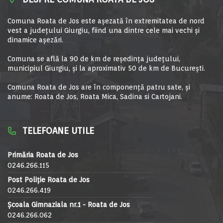
Comuna Roata de Jos este aşezată în extremitatea de nord
vest a judeţului Giurgiu, fiind una dintre cele mai vechi şi
dinamice aşezări.
Comuna se află la 90 de km de reşedinţa judeţului,
municipiul Giurgiu, şi la aproximativ 50 de km de Bucureşti.
Comuna Roata de Jos are în componență patru sate, și
anume: Roata de Jos, Roata Mica, Sadina si Cartojani.
TELEFOANE UTILE
Primăria Roata de Jos
0246.266.115
Post Poliție Roata de Jos
0246.266.419
Școala Gimnaziala nr.1 - Roata de Jos
0246.266.062