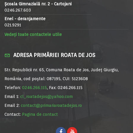
Școala Gimnazială nr. 2 - Cartojani
0246.267.603
Enel - deranjamente
021.9291
Vedeți toate contactele utile
ADRESA PRIMĂRIEI ROATA DE JOS
Str. Republicii nr. 65, Comuna Roata de Jos, Județ Giurgiu,
România, cod poștal: 087195, CUI: 5123608
Telefon:
0246.266.115
, Fax: 0246.266.115
Email 1:
cl_roatadejos@yahoo.com
Email 2:
contact@primariaroatadejos.ro
Contact:
Pagina de contact