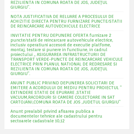
REZILIENTA IN COMUNA ROATA DE JOS, JUDEŢUL
GIURGIU”.
NOTA JUSTIFICATIVA DE RELUARE A PROCESULUI DE
ACHIZITIE DIRECTA PENTRU FURNIZARE PUNCTE/STATII
DE REINCARCARE AUTOVECHICULE ELECTRICE
INVITATIE PENTRU DEPUNERE OFERTA furnizare 2
puncte/statii de reincarcare autovehicule electrice,
inclusiv operatiuni accesorii de executie platfome,
montaj, testare si punere in functiune, in cadrul
proiectului „ ASIGURAREA INFRASTRUCTURII DE
TRANSPORT VERDE-PUNCTE DE REINCARCARE VEHICULE
ELECTRICE PRIN PLANUL NATIONAL DE REDRESARE SI
REZILIENTA IN COMUNA ROATA DE JOS, JUDEŢUL
GIURGIU”.
ANUNT PUBLIC PRIVIND DEPUNEREA SOLICITARI DE
EMITERE A ACORDULUI DE MEDIU PENTRU PROIECTUL ”
EXTINDERE STATIE DE EPURARE ,STATIE
VACUUM,RACORDURI SI CAMERE COLECTOARE IN SAT
CARTOJANI,COMUNA ROATA DE JOS ,JUDETUL GIURGIU”
Anunt prealabil privind afisarea publica a
documentelor tehnice ale cadastrului pentru
sectoarele cadastrale 10,12