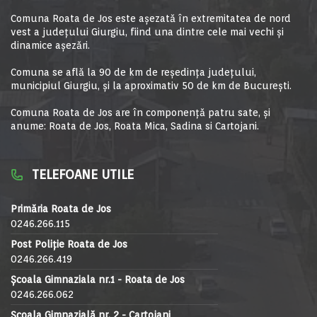
Comuna Roata de Jos este aşezată în extremitatea de nord
vest a judeţului Giurgiu, fiind una dintre cele mai vechi şi
dinamice aşezări.
Comuna se află la 90 de km de reşedinţa judeţului,
municipiul Giurgiu, şi la aproximativ 50 de km de Bucureşti.
Comuna Roata de Jos are în componență patru sate, și
anume: Roata de Jos, Roata Mica, Sadina si Cartojani.
TELEFOANE UTILE
Primăria Roata de Jos
0246.266.115
Post Poliție Roata de Jos
0246.266.419
Școala Gimnaziala nr.1 - Roata de Jos
0246.266.062
Școala Gimnazială nr. 2 - Cartojani