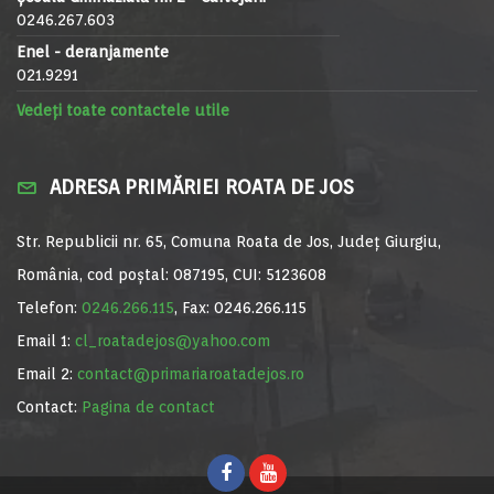
0246.267.603
Enel - deranjamente
021.9291
Vedeți toate contactele utile
ADRESA PRIMĂRIEI ROATA DE JOS
Str. Republicii nr. 65, Comuna Roata de Jos, Județ Giurgiu,
România, cod poștal: 087195, CUI: 5123608
Telefon:
0246.266.115
, Fax: 0246.266.115
Email 1:
cl_roatadejos@yahoo.com
Email 2:
contact@primariaroatadejos.ro
Contact:
Pagina de contact