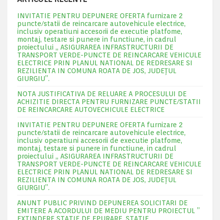
INVITATIE PENTRU DEPUNERE OFERTA furnizare 2
puncte/statii de reincarcare autovehicule electrice,
inclusiv operatiuni accesorii de executie platfome,
montaj, testare si punere in functiune, in cadrul
proiectului „ ASIGURAREA INFRASTRUCTURII DE
TRANSPORT VERDE-PUNCTE DE REINCARCARE VEHICULE
ELECTRICE PRIN PLANUL NATIONAL DE REDRESARE SI
REZILIENTA IN COMUNA ROATA DE JOS, JUDEŢUL
GIURGIU”.
NOTA JUSTIFICATIVA DE RELUARE A PROCESULUI DE
ACHIZITIE DIRECTA PENTRU FURNIZARE PUNCTE/STATII
DE REINCARCARE AUTOVECHICULE ELECTRICE
INVITATIE PENTRU DEPUNERE OFERTA furnizare 2
puncte/statii de reincarcare autovehicule electrice,
inclusiv operatiuni accesorii de executie platfome,
montaj, testare si punere in functiune, in cadrul
proiectului „ ASIGURAREA INFRASTRUCTURII DE
TRANSPORT VERDE-PUNCTE DE REINCARCARE VEHICULE
ELECTRICE PRIN PLANUL NATIONAL DE REDRESARE SI
REZILIENTA IN COMUNA ROATA DE JOS, JUDEŢUL
GIURGIU”.
ANUNT PUBLIC PRIVIND DEPUNEREA SOLICITARI DE
EMITERE A ACORDULUI DE MEDIU PENTRU PROIECTUL ”
EXTINDERE STATIE DE EPURARE ,STATIE