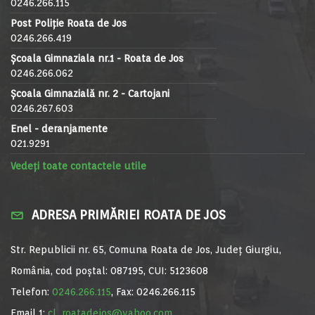
0246.266.115
Post Poliție Roata de Jos
0246.266.419
Școala Gimnaziala nr.1 - Roata de Jos
0246.266.062
Școala Gimnazială nr. 2 - Cartojani
0246.267.603
Enel - deranjamente
021.9291
Vedeți toate contactele utile
ADRESA PRIMĂRIEI ROATA DE JOS
Str. Republicii nr. 65, Comuna Roata de Jos, Județ Giurgiu,
România, cod poștal: 087195, CUI: 5123608
Telefon:
0246.266.115
, Fax: 0246.266.115
Email 1:
cl_roatadejos@yahoo.com