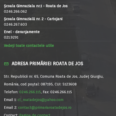
Școala Gimnaziala nr.1 - Roata de Jos
0246.266.062
Școala Gimnazială nr. 2 - Cartojani
0246.267.603
Enel - deranjamente
021.9291
Vedeți toate contactele utile
ADRESA PRIMĂRIEI ROATA DE JOS
Str. Republicii nr. 65, Comuna Roata de Jos, Județ Giurgiu,
România, cod poștal: 087195, CUI: 5123608
Telefon:
0246.266.115
, Fax: 0246.266.115
Email 1:
cl_roatadejos@yahoo.com
Email 2:
contact@primariaroatadejos.ro
Contact:
Pagina de contact