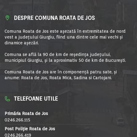
DESPRE COMUNA ROATA DE JOS
Comuna Roata de Jos este aşezată în extremitatea de nord
vest a judeţului Giurgiu, fiind una dintre cele mai vechi şi
dinamice aşezări.
Comuna se află la 90 de km de reşedinţa judeţului,
municipiul Giurgiu, şi la aproximativ 50 de km de Bucureşti.
Comuna Roata de Jos are în componență patru sate, și
anume: Roata de Jos, Roata Mica, Sadina si Cartojani.
TELEFOANE UTILE
Primăria Roata de Jos
0246.266.115
Post Poliție Roata de Jos
0246.266.419