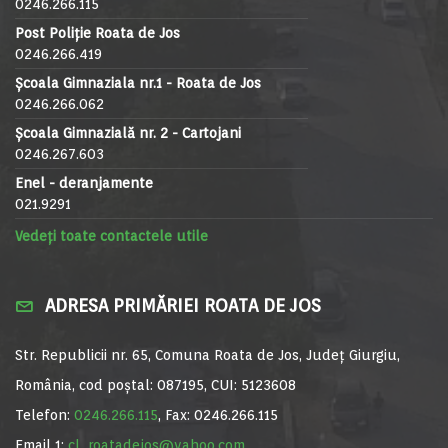
0246.266.115
Post Poliție Roata de Jos
0246.266.419
Școala Gimnaziala nr.1 - Roata de Jos
0246.266.062
Școala Gimnazială nr. 2 - Cartojani
0246.267.603
Enel - deranjamente
021.9291
Vedeți toate contactele utile
ADRESA PRIMĂRIEI ROATA DE JOS
Str. Republicii nr. 65, Comuna Roata de Jos, Județ Giurgiu,
România, cod poștal: 087195, CUI: 5123608
Telefon:
0246.266.115
, Fax: 0246.266.115
Email 1:
cl_roatadejos@yahoo.com