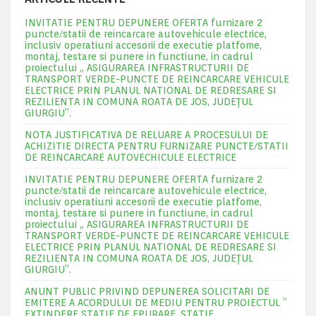
INVITATIE PENTRU DEPUNERE OFERTA furnizare 2
puncte/statii de reincarcare autovehicule electrice,
inclusiv operatiuni accesorii de executie platfome,
montaj, testare si punere in functiune, in cadrul
proiectului „ ASIGURAREA INFRASTRUCTURII DE
TRANSPORT VERDE-PUNCTE DE REINCARCARE VEHICULE
ELECTRICE PRIN PLANUL NATIONAL DE REDRESARE SI
REZILIENTA IN COMUNA ROATA DE JOS, JUDEŢUL
GIURGIU”.
NOTA JUSTIFICATIVA DE RELUARE A PROCESULUI DE
ACHIZITIE DIRECTA PENTRU FURNIZARE PUNCTE/STATII
DE REINCARCARE AUTOVECHICULE ELECTRICE
INVITATIE PENTRU DEPUNERE OFERTA furnizare 2
puncte/statii de reincarcare autovehicule electrice,
inclusiv operatiuni accesorii de executie platfome,
montaj, testare si punere in functiune, in cadrul
proiectului „ ASIGURAREA INFRASTRUCTURII DE
TRANSPORT VERDE-PUNCTE DE REINCARCARE VEHICULE
ELECTRICE PRIN PLANUL NATIONAL DE REDRESARE SI
REZILIENTA IN COMUNA ROATA DE JOS, JUDEŢUL
GIURGIU”.
ANUNT PUBLIC PRIVIND DEPUNEREA SOLICITARI DE
EMITERE A ACORDULUI DE MEDIU PENTRU PROIECTUL ”
EXTINDERE STATIE DE EPURARE ,STATIE