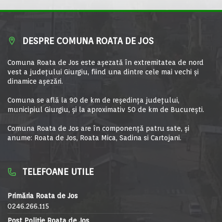
DESPRE COMUNA ROATA DE JOS
Comuna Roata de Jos este aşezată în extremitatea de nord
vest a judeţului Giurgiu, fiind una dintre cele mai vechi şi
dinamice aşezări.
Comuna se află la 90 de km de reşedinţa judeţului,
municipiul Giurgiu, şi la aproximativ 50 de km de Bucureşti.
Comuna Roata de Jos are în componență patru sate, și
anume: Roata de Jos, Roata Mica, Sadina si Cartojani.
TELEFOANE UTILE
Primăria Roata de Jos
0246.266.115
Post Poliție Roata de Jos