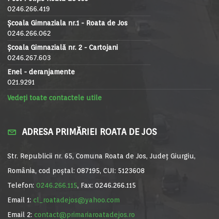
0246.266.419
Școala Gimnaziala nr.1 - Roata de Jos
0246.266.062
Școala Gimnazială nr. 2 - Cartojani
0246.267.603
Enel - deranjamente
021.9291
Vedeți toate contactele utile
ADRESA PRIMĂRIEI ROATA DE JOS
Str. Republicii nr. 65, Comuna Roata de Jos, Județ Giurgiu,
România, cod poștal: 087195, CUI: 5123608
Telefon:
0246.266.115
, Fax: 0246.266.115
Email 1:
cl_roatadejos@yahoo.com
Email 2:
contact@primariaroatadejos.ro