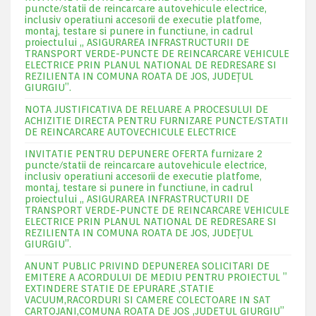
puncte/statii de reincarcare autovehicule electrice,
inclusiv operatiuni accesorii de executie platfome,
montaj, testare si punere in functiune, in cadrul
proiectului „ ASIGURAREA INFRASTRUCTURII DE
TRANSPORT VERDE-PUNCTE DE REINCARCARE VEHICULE
ELECTRICE PRIN PLANUL NATIONAL DE REDRESARE SI
REZILIENTA IN COMUNA ROATA DE JOS, JUDEŢUL
GIURGIU”.
NOTA JUSTIFICATIVA DE RELUARE A PROCESULUI DE
ACHIZITIE DIRECTA PENTRU FURNIZARE PUNCTE/STATII
DE REINCARCARE AUTOVECHICULE ELECTRICE
INVITATIE PENTRU DEPUNERE OFERTA furnizare 2
puncte/statii de reincarcare autovehicule electrice,
inclusiv operatiuni accesorii de executie platfome,
montaj, testare si punere in functiune, in cadrul
proiectului „ ASIGURAREA INFRASTRUCTURII DE
TRANSPORT VERDE-PUNCTE DE REINCARCARE VEHICULE
ELECTRICE PRIN PLANUL NATIONAL DE REDRESARE SI
REZILIENTA IN COMUNA ROATA DE JOS, JUDEŢUL
GIURGIU”.
ANUNT PUBLIC PRIVIND DEPUNEREA SOLICITARI DE
EMITERE A ACORDULUI DE MEDIU PENTRU PROIECTUL ”
EXTINDERE STATIE DE EPURARE ,STATIE
VACUUM,RACORDURI SI CAMERE COLECTOARE IN SAT
CARTOJANI,COMUNA ROATA DE JOS ,JUDETUL GIURGIU”