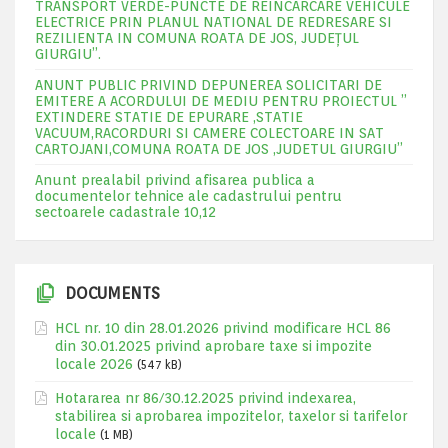
TRANSPORT VERDE-PUNCTE DE REINCARCARE VEHICULE
ELECTRICE PRIN PLANUL NATIONAL DE REDRESARE SI
REZILIENTA IN COMUNA ROATA DE JOS, JUDEŢUL
GIURGIU”.
ANUNT PUBLIC PRIVIND DEPUNEREA SOLICITARI DE
EMITERE A ACORDULUI DE MEDIU PENTRU PROIECTUL ”
EXTINDERE STATIE DE EPURARE ,STATIE
VACUUM,RACORDURI SI CAMERE COLECTOARE IN SAT
CARTOJANI,COMUNA ROATA DE JOS ,JUDETUL GIURGIU”
Anunt prealabil privind afisarea publica a
documentelor tehnice ale cadastrului pentru
sectoarele cadastrale 10,12
DOCUMENTS
HCL nr. 10 din 28.01.2026 privind modificare HCL 86
din 30.01.2025 privind aprobare taxe si impozite
locale 2026
(547 kB)
Hotararea nr 86/30.12.2025 privind indexarea,
stabilirea si aprobarea impozitelor, taxelor si tarifelor
locale
(1 MB)