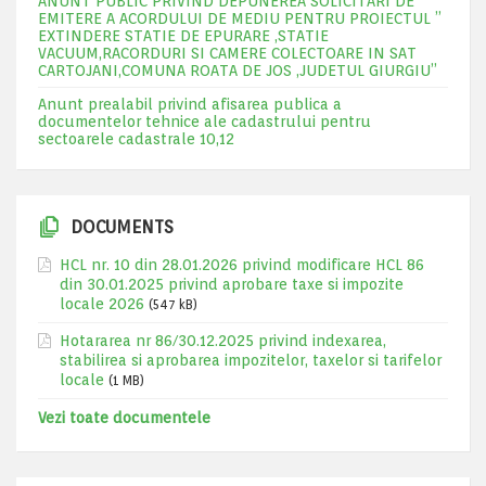
ANUNT PUBLIC PRIVIND DEPUNEREA SOLICITARI DE
EMITERE A ACORDULUI DE MEDIU PENTRU PROIECTUL ”
EXTINDERE STATIE DE EPURARE ,STATIE
VACUUM,RACORDURI SI CAMERE COLECTOARE IN SAT
CARTOJANI,COMUNA ROATA DE JOS ,JUDETUL GIURGIU”
Anunt prealabil privind afisarea publica a
documentelor tehnice ale cadastrului pentru
sectoarele cadastrale 10,12
DOCUMENTS
HCL nr. 10 din 28.01.2026 privind modificare HCL 86
din 30.01.2025 privind aprobare taxe si impozite
locale 2026
(547 kB)
Hotararea nr 86/30.12.2025 privind indexarea,
stabilirea si aprobarea impozitelor, taxelor si tarifelor
locale
(1 MB)
Vezi toate documentele