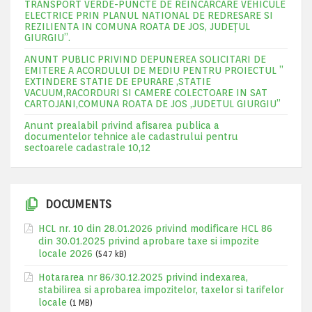
TRANSPORT VERDE-PUNCTE DE REINCARCARE VEHICULE
ELECTRICE PRIN PLANUL NATIONAL DE REDRESARE SI
REZILIENTA IN COMUNA ROATA DE JOS, JUDEŢUL
GIURGIU”.
ANUNT PUBLIC PRIVIND DEPUNEREA SOLICITARI DE
EMITERE A ACORDULUI DE MEDIU PENTRU PROIECTUL ”
EXTINDERE STATIE DE EPURARE ,STATIE
VACUUM,RACORDURI SI CAMERE COLECTOARE IN SAT
CARTOJANI,COMUNA ROATA DE JOS ,JUDETUL GIURGIU”
Anunt prealabil privind afisarea publica a
documentelor tehnice ale cadastrului pentru
sectoarele cadastrale 10,12
DOCUMENTS
HCL nr. 10 din 28.01.2026 privind modificare HCL 86
din 30.01.2025 privind aprobare taxe si impozite
locale 2026
(547 kB)
Hotararea nr 86/30.12.2025 privind indexarea,
stabilirea si aprobarea impozitelor, taxelor si tarifelor
locale
(1 MB)