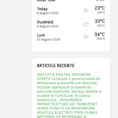
23°C
Today
1m/s
8 August 2026
33°C
Duminică
5m/s
9 August 2026
34°C
Luni
3m/s
10 August 2026
ARTICOLE RECENTE
INVITATIE PENTRU DEPUNERE
OFERTA furnizare 2 puncte/statii de
reincarcare autovehicule electrice,
inclusiv operatiuni accesorii de
executie platfome, montaj, testare si
punere in functiune, in cadrul
proiectului „ ASIGURAREA
INFRASTRUCTURII DE TRANSPORT
VERDE-PUNCTE DE REINCARCARE
VEHICULE ELECTRICE PRIN PLANUL
NATIONAL DE REDRESARE SI