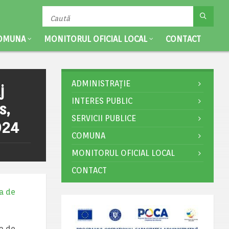
OMUNA
MONITORUL OFICIAL LOCAL
CONTACT
ADMINISTRAȚIE
j
INTERES PUBLIC
s,
SERVICII PUBLICE
024
COMUNA
MONITORUL OFICIAL LOCAL
CONTACT
ta de
ta de