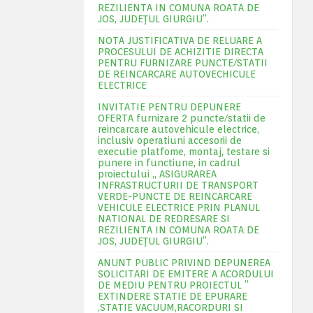
REZILIENTA IN COMUNA ROATA DE
JOS, JUDEŢUL GIURGIU”.
NOTA JUSTIFICATIVA DE RELUARE A
PROCESULUI DE ACHIZITIE DIRECTA
PENTRU FURNIZARE PUNCTE/STATII
DE REINCARCARE AUTOVECHICULE
ELECTRICE
INVITATIE PENTRU DEPUNERE
OFERTA furnizare 2 puncte/statii de
reincarcare autovehicule electrice,
inclusiv operatiuni accesorii de
executie platfome, montaj, testare si
punere in functiune, in cadrul
proiectului „ ASIGURAREA
INFRASTRUCTURII DE TRANSPORT
VERDE-PUNCTE DE REINCARCARE
VEHICULE ELECTRICE PRIN PLANUL
NATIONAL DE REDRESARE SI
REZILIENTA IN COMUNA ROATA DE
JOS, JUDEŢUL GIURGIU”.
ANUNT PUBLIC PRIVIND DEPUNEREA
SOLICITARI DE EMITERE A ACORDULUI
DE MEDIU PENTRU PROIECTUL ”
EXTINDERE STATIE DE EPURARE
,STATIE VACUUM,RACORDURI SI