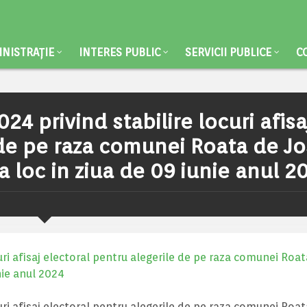
NISTRAȚIE
INTERES PUBLIC
SERVICII PUBLICE
C
024 privind stabilire locuri afisa
 de pe raza comunei Roata de Jo
a loc in ziua de 09 iunie anul 2
curi afisaj electoral pentru alegerile de pe raza comunei Roa
unie anul 2024
curi afisaj electoral pentru alegerile de pe raza comunei Roa