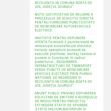
REZILIENTA IN COMUNA ROATA DE
JOS, JUDEŢUL GIURGIU”.
NOTA JUSTIFICATIVA DE RELUARE A
PROCESULUI DE ACHIZITIE DIRECTA
PENTRU FURNIZARE PUNCTE/STATII
DE REINCARCARE AUTOVECHICULE
ELECTRICE
INVITATIE PENTRU DEPUNERE
OFERTA furnizare 2 puncte/statii de
reincarcare autovehicule electrice,
inclusiv operatiuni accesorii de
executie platfome, montaj, testare si
punere in functiune, in cadrul
proiectului „ ASIGURAREA
INFRASTRUCTURII DE TRANSPORT
VERDE-PUNCTE DE REINCARCARE
VEHICULE ELECTRICE PRIN PLANUL
NATIONAL DE REDRESARE SI
REZILIENTA IN COMUNA ROATA DE
JOS, JUDEŢUL GIURGIU”.
ANUNT PUBLIC PRIVIND DEPUNEREA
SOLICITARI DE EMITERE A ACORDULUI
DE MEDIU PENTRU PROIECTUL ”
EXTINDERE STATIE DE EPURARE
,STATIE VACUUM,RACORDURI SI