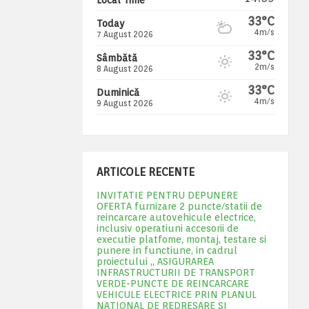
33°C
Today
4m/s
7 August 2026
33°C
Sâmbătă
2m/s
8 August 2026
33°C
Duminică
4m/s
9 August 2026
ARTICOLE RECENTE
INVITATIE PENTRU DEPUNERE
OFERTA furnizare 2 puncte/statii de
reincarcare autovehicule electrice,
inclusiv operatiuni accesorii de
executie platfome, montaj, testare si
punere in functiune, in cadrul
proiectului „ ASIGURAREA
INFRASTRUCTURII DE TRANSPORT
VERDE-PUNCTE DE REINCARCARE
VEHICULE ELECTRICE PRIN PLANUL
NATIONAL DE REDRESARE SI