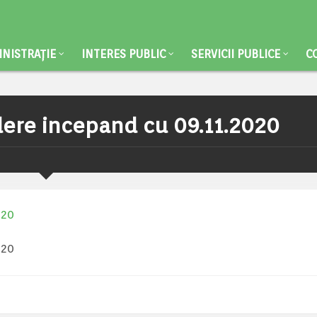
NISTRAȚIE
INTERES PUBLIC
SERVICII PUBLICE
C
dere incepand cu 09.11.2020
020
020