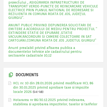
proiectului „ ASIGURAREA INFRASTRUCTURII DE
TRANSPORT VERDE-PUNCTE DE REINCARCARE VEHICULE
ELECTRICE PRIN PLANUL NATIONAL DE REDRESARE SI
REZILIENTA IN COMUNA ROATA DE JOS, JUDEŢUL
GIURGIU”.
ANUNT PUBLIC PRIVIND DEPUNEREA SOLICITARI DE
EMITERE A ACORDULUI DE MEDIU PENTRU PROIECTUL ”
EXTINDERE STATIE DE EPURARE ,STATIE
VACUUM,RACORDURI SI CAMERE COLECTOARE IN SAT
CARTOJANI,COMUNA ROATA DE JOS ,JUDETUL GIURGIU”
Anunt prealabil privind afisarea publica a
documentelor tehnice ale cadastrului pentru
sectoarele cadastrale 10,12
DOCUMENTS
HCL nr. 10 din 28.01.2026 privind modificare HCL 86
din 30.01.2025 privind aprobare taxe si impozite
locale 2026
(547 kB)
Hotararea nr 86/30.12.2025 privind indexarea,
stabilirea si aprobarea impozitelor, taxelor si tarifelor