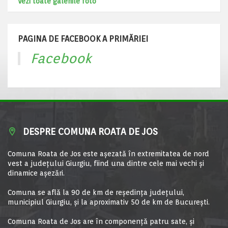
Vezi toate galeriile foto
PAGINA DE FACEBOOK A PRIMĂRIEI
Facebook
DESPRE COMUNA ROATA DE JOS
Comuna Roata de Jos este aşezată în extremitatea de nord
vest a judeţului Giurgiu, fiind una dintre cele mai vechi şi
dinamice aşezări.
Comuna se află la 90 de km de reşedinţa judeţului,
municipiul Giurgiu, şi la aproximativ 50 de km de Bucureşti.
Comuna Roata de Jos are în componență patru sate, și