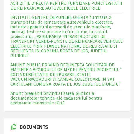
ACHIZITIE DIRECTA PENTRU FURNIZARE PUNCTE/STATII
DE REINCARCARE AUTOVECHICULE ELECTRICE
INVITATIE PENTRU DEPUNERE OFERTA furnizare 2
puncte/statii de reincarcare autovehicule electrice,
inclusiv operatiuni accesorii de executie platfome,
montaj, testare si punere in functiune, in cadrul
proiectului „ ASIGURAREA INFRASTRUCTURII DE
TRANSPORT VERDE-PUNCTE DE REINCARCARE VEHICULE
ELECTRICE PRIN PLANUL NATIONAL DE REDRESARE SI
REZILIENTA IN COMUNA ROATA DE JOS, JUDEŢUL
GIURGIU”.
ANUNT PUBLIC PRIVIND DEPUNEREA SOLICITARI DE
EMITERE A ACORDULUI DE MEDIU PENTRU PROIECTUL ”
EXTINDERE STATIE DE EPURARE ,STATIE
VACUUM,RACORDURI SI CAMERE COLECTOARE IN SAT
CARTOJANI,COMUNA ROATA DE JOS ,JUDETUL GIURGIU”
Anunt prealabil privind afisarea publica a
documentelor tehnice ale cadastrului pentru
sectoarele cadastrale 10,12
DOCUMENTS