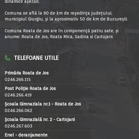
dinamice aşezări.
Comuna se află la 90 de km de reşedinţa judeţului,
municipiul Giurgiu, şi la aproximativ 50 de km de Bucureşti.
Comuna Roata de Jos are în componență patru sate, și
anume: Roata de Jos, Roata Mica, Sadina si Cartojani.
TELEFOANE UTILE
Primăria Roata de Jos
0246.266.115
Post Poliție Roata de Jos
0246.266.419
Școala Gimnaziala nr.1 - Roata de Jos
0246.266.062
Școala Gimnazială nr. 2 - Cartojani
0246.267.603
Enel - deranjamente