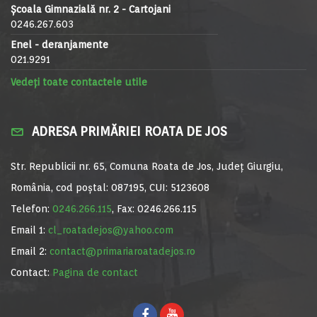
Școala Gimnazială nr. 2 - Cartojani
0246.267.603
Enel - deranjamente
021.9291
Vedeți toate contactele utile
ADRESA PRIMĂRIEI ROATA DE JOS
Str. Republicii nr. 65, Comuna Roata de Jos, Județ Giurgiu,
România, cod poștal: 087195, CUI: 5123608
Telefon:
0246.266.115
, Fax: 0246.266.115
Email 1:
cl_roatadejos@yahoo.com
Email 2:
contact@primariaroatadejos.ro
Contact:
Pagina de contact