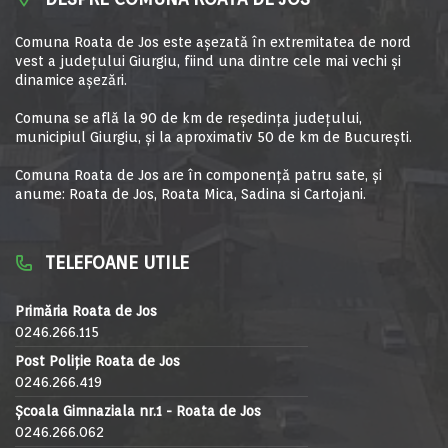
Comuna Roata de Jos este aşezată în extremitatea de nord
vest a judeţului Giurgiu, fiind una dintre cele mai vechi şi
dinamice aşezări.
Comuna se află la 90 de km de reşedinţa judeţului,
municipiul Giurgiu, şi la aproximativ 50 de km de Bucureşti.
Comuna Roata de Jos are în componență patru sate, și
anume: Roata de Jos, Roata Mica, Sadina si Cartojani.
TELEFOANE UTILE
Primăria Roata de Jos
0246.266.115
Post Poliție Roata de Jos
0246.266.419
Școala Gimnaziala nr.1 - Roata de Jos
0246.266.062