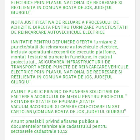
ELECTRICE PRIN PLANUL NATIONAL DE REDRESARE SI
REZILIENTA IN COMUNA ROATA DE JOS, JUDEŢUL
GIURGIU”.
NOTA JUSTIFICATIVA DE RELUARE A PROCESULUI DE
ACHIZITIE DIRECTA PENTRU FURNIZARE PUNCTE/STATII
DE REINCARCARE AUTOVECHICULE ELECTRICE
INVITATIE PENTRU DEPUNERE OFERTA furnizare 2
puncte/statii de reincarcare autovehicule electrice,
inclusiv operatiuni accesorii de executie platfome,
montaj, testare si punere in functiune, in cadrul
proiectului „ ASIGURAREA INFRASTRUCTURII DE
TRANSPORT VERDE-PUNCTE DE REINCARCARE VEHICULE
ELECTRICE PRIN PLANUL NATIONAL DE REDRESARE SI
REZILIENTA IN COMUNA ROATA DE JOS, JUDEŢUL
GIURGIU”.
ANUNT PUBLIC PRIVIND DEPUNEREA SOLICITARI DE
EMITERE A ACORDULUI DE MEDIU PENTRU PROIECTUL ”
EXTINDERE STATIE DE EPURARE ,STATIE
VACUUM,RACORDURI SI CAMERE COLECTOARE IN SAT
CARTOJANI,COMUNA ROATA DE JOS ,JUDETUL GIURGIU”
Anunt prealabil privind afisarea publica a
documentelor tehnice ale cadastrului pentru
sectoarele cadastrale 10,12