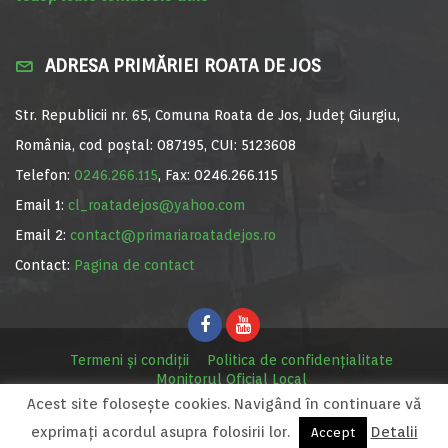
ADRESA PRIMĂRIEI ROATA DE JOS
Str. Republicii nr. 65, Comuna Roata de Jos, Județ Giurgiu,
România, cod poștal: 087195, CUI: 5123608
Telefon:
0246.266.115
, Fax: 0246.266.115
Email 1:
cl_roatadejos@yahoo.com
Email 2:
contact@primariaroatadejos.ro
Contact:
Pagina de contact
Termeni și condiții
Politica de confidențialitate
Monitorul Oficial Local
Acest site foloseşte cookies. Navigând în continuare vă
© Primăria Roata de Jos, 2020. Site realizat de
MediaDigi.ro
exprimaţi acordul asupra folosirii lor.
Detalii
Accept