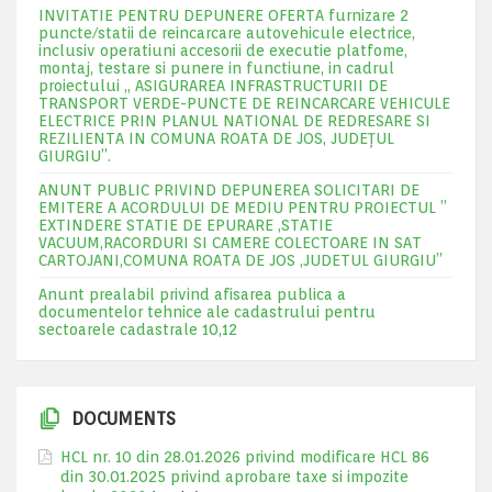
INVITATIE PENTRU DEPUNERE OFERTA furnizare 2
puncte/statii de reincarcare autovehicule electrice,
inclusiv operatiuni accesorii de executie platfome,
montaj, testare si punere in functiune, in cadrul
proiectului „ ASIGURAREA INFRASTRUCTURII DE
TRANSPORT VERDE-PUNCTE DE REINCARCARE VEHICULE
ELECTRICE PRIN PLANUL NATIONAL DE REDRESARE SI
REZILIENTA IN COMUNA ROATA DE JOS, JUDEŢUL
GIURGIU”.
ANUNT PUBLIC PRIVIND DEPUNEREA SOLICITARI DE
EMITERE A ACORDULUI DE MEDIU PENTRU PROIECTUL ”
EXTINDERE STATIE DE EPURARE ,STATIE
VACUUM,RACORDURI SI CAMERE COLECTOARE IN SAT
CARTOJANI,COMUNA ROATA DE JOS ,JUDETUL GIURGIU”
Anunt prealabil privind afisarea publica a
documentelor tehnice ale cadastrului pentru
sectoarele cadastrale 10,12
DOCUMENTS
HCL nr. 10 din 28.01.2026 privind modificare HCL 86
din 30.01.2025 privind aprobare taxe si impozite