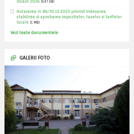
locale 2026
(547 kB)
Hotararea nr 86/30.12.2025 privind indexarea,
stabilirea si aprobarea impozitelor, taxelor si tarifelor
locale
(1 MB)
Vezi toate documentele
GALERII FOTO