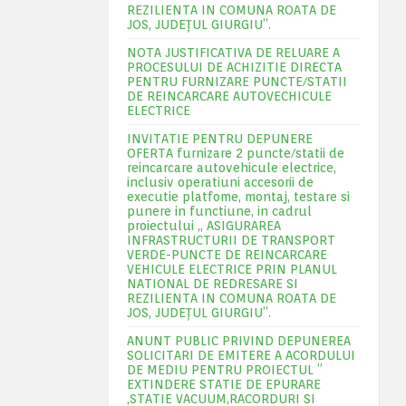
REZILIENTA IN COMUNA ROATA DE
JOS, JUDEŢUL GIURGIU”.
NOTA JUSTIFICATIVA DE RELUARE A
PROCESULUI DE ACHIZITIE DIRECTA
PENTRU FURNIZARE PUNCTE/STATII
DE REINCARCARE AUTOVECHICULE
ELECTRICE
INVITATIE PENTRU DEPUNERE
OFERTA furnizare 2 puncte/statii de
reincarcare autovehicule electrice,
inclusiv operatiuni accesorii de
executie platfome, montaj, testare si
punere in functiune, in cadrul
proiectului „ ASIGURAREA
INFRASTRUCTURII DE TRANSPORT
VERDE-PUNCTE DE REINCARCARE
VEHICULE ELECTRICE PRIN PLANUL
NATIONAL DE REDRESARE SI
REZILIENTA IN COMUNA ROATA DE
JOS, JUDEŢUL GIURGIU”.
ANUNT PUBLIC PRIVIND DEPUNEREA
SOLICITARI DE EMITERE A ACORDULUI
DE MEDIU PENTRU PROIECTUL ”
EXTINDERE STATIE DE EPURARE
,STATIE VACUUM,RACORDURI SI