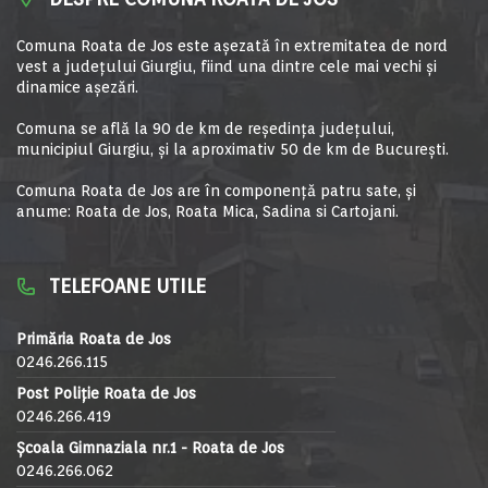
Comuna Roata de Jos este aşezată în extremitatea de nord
vest a judeţului Giurgiu, fiind una dintre cele mai vechi şi
dinamice aşezări.
Comuna se află la 90 de km de reşedinţa judeţului,
municipiul Giurgiu, şi la aproximativ 50 de km de Bucureşti.
Comuna Roata de Jos are în componență patru sate, și
anume: Roata de Jos, Roata Mica, Sadina si Cartojani.
TELEFOANE UTILE
Primăria Roata de Jos
0246.266.115
Post Poliție Roata de Jos
0246.266.419
Școala Gimnaziala nr.1 - Roata de Jos
0246.266.062