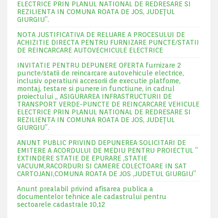
ELECTRICE PRIN PLANUL NATIONAL DE REDRESARE SI
REZILIENTA IN COMUNA ROATA DE JOS, JUDEŢUL
GIURGIU”.
NOTA JUSTIFICATIVA DE RELUARE A PROCESULUI DE
ACHIZITIE DIRECTA PENTRU FURNIZARE PUNCTE/STATII
DE REINCARCARE AUTOVECHICULE ELECTRICE
INVITATIE PENTRU DEPUNERE OFERTA furnizare 2
puncte/statii de reincarcare autovehicule electrice,
inclusiv operatiuni accesorii de executie platfome,
montaj, testare si punere in functiune, in cadrul
proiectului „ ASIGURAREA INFRASTRUCTURII DE
TRANSPORT VERDE-PUNCTE DE REINCARCARE VEHICULE
ELECTRICE PRIN PLANUL NATIONAL DE REDRESARE SI
REZILIENTA IN COMUNA ROATA DE JOS, JUDEŢUL
GIURGIU”.
ANUNT PUBLIC PRIVIND DEPUNEREA SOLICITARI DE
EMITERE A ACORDULUI DE MEDIU PENTRU PROIECTUL ”
EXTINDERE STATIE DE EPURARE ,STATIE
VACUUM,RACORDURI SI CAMERE COLECTOARE IN SAT
CARTOJANI,COMUNA ROATA DE JOS ,JUDETUL GIURGIU”
Anunt prealabil privind afisarea publica a
documentelor tehnice ale cadastrului pentru
sectoarele cadastrale 10,12