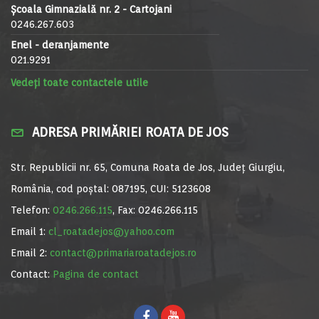
Școala Gimnazială nr. 2 - Cartojani
0246.267.603
Enel - deranjamente
021.9291
Vedeți toate contactele utile
ADRESA PRIMĂRIEI ROATA DE JOS
Str. Republicii nr. 65, Comuna Roata de Jos, Județ Giurgiu,
România, cod poștal: 087195, CUI: 5123608
Telefon:
0246.266.115
, Fax: 0246.266.115
Email 1:
cl_roatadejos@yahoo.com
Email 2:
contact@primariaroatadejos.ro
Contact:
Pagina de contact