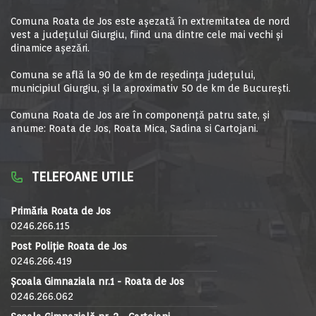
Comuna Roata de Jos este aşezată în extremitatea de nord
vest a judeţului Giurgiu, fiind una dintre cele mai vechi şi
dinamice aşezări.
Comuna se află la 90 de km de reşedinţa judeţului,
municipiul Giurgiu, şi la aproximativ 50 de km de Bucureşti.
Comuna Roata de Jos are în componență patru sate, și
anume: Roata de Jos, Roata Mica, Sadina si Cartojani.
TELEFOANE UTILE
Primăria Roata de Jos
0246.266.115
Post Poliție Roata de Jos
0246.266.419
Școala Gimnaziala nr.1 - Roata de Jos
0246.266.062