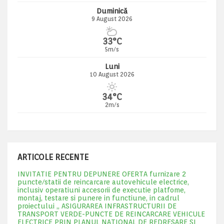
Duminică
9 August 2026
33°C
5m/s
Luni
10 August 2026
34°C
2m/s
ARTICOLE RECENTE
INVITATIE PENTRU DEPUNERE OFERTA furnizare 2
puncte/statii de reincarcare autovehicule electrice,
inclusiv operatiuni accesorii de executie platfome,
montaj, testare si punere in functiune, in cadrul
proiectului „ ASIGURAREA INFRASTRUCTURII DE
TRANSPORT VERDE-PUNCTE DE REINCARCARE VEHICULE
ELECTRICE PRIN PLANUL NATIONAL DE REDRESARE SI