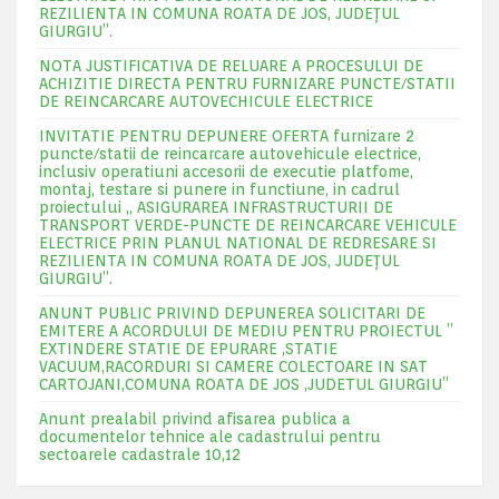
REZILIENTA IN COMUNA ROATA DE JOS, JUDEŢUL
GIURGIU”.
NOTA JUSTIFICATIVA DE RELUARE A PROCESULUI DE
ACHIZITIE DIRECTA PENTRU FURNIZARE PUNCTE/STATII
DE REINCARCARE AUTOVECHICULE ELECTRICE
INVITATIE PENTRU DEPUNERE OFERTA furnizare 2
puncte/statii de reincarcare autovehicule electrice,
inclusiv operatiuni accesorii de executie platfome,
montaj, testare si punere in functiune, in cadrul
proiectului „ ASIGURAREA INFRASTRUCTURII DE
TRANSPORT VERDE-PUNCTE DE REINCARCARE VEHICULE
ELECTRICE PRIN PLANUL NATIONAL DE REDRESARE SI
REZILIENTA IN COMUNA ROATA DE JOS, JUDEŢUL
GIURGIU”.
ANUNT PUBLIC PRIVIND DEPUNEREA SOLICITARI DE
EMITERE A ACORDULUI DE MEDIU PENTRU PROIECTUL ”
EXTINDERE STATIE DE EPURARE ,STATIE
VACUUM,RACORDURI SI CAMERE COLECTOARE IN SAT
CARTOJANI,COMUNA ROATA DE JOS ,JUDETUL GIURGIU”
Anunt prealabil privind afisarea publica a
documentelor tehnice ale cadastrului pentru
sectoarele cadastrale 10,12