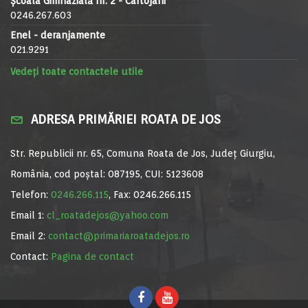
Școala Gimnazială nr. 2 - Cartojani
0246.267.603
Enel - deranjamente
021.9291
Vedeți toate contactele utile
ADRESA PRIMĂRIEI ROATA DE JOS
Str. Republicii nr. 65, Comuna Roata de Jos, Județ Giurgiu,
România, cod poștal: 087195, CUI: 5123608
Telefon:
0246.266.115
, Fax: 0246.266.115
Email 1:
cl_roatadejos@yahoo.com
Email 2:
contact@primariaroatadejos.ro
Contact:
Pagina de contact