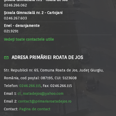
0246.266.062
Școala Gimnazială nr. 2 - Cartojani
0246.267.603
Enel - deranjamente
021.9291
Vedeți toate contactele utile
ADRESA PRIMĂRIEI ROATA DE JOS
Str. Republicii nr. 65, Comuna Roata de Jos, Județ Giurgiu,
România, cod poștal: 087195, CUI: 5123608
Telefon:
0246.266.115
, Fax: 0246.266.115
Email 1:
cl_roatadejos@yahoo.com
Email 2:
contact@primariaroatadejos.ro
Contact:
Pagina de contact