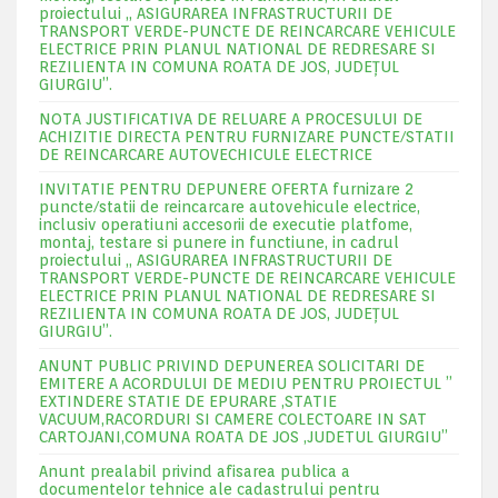
proiectului „ ASIGURAREA INFRASTRUCTURII DE
TRANSPORT VERDE-PUNCTE DE REINCARCARE VEHICULE
ELECTRICE PRIN PLANUL NATIONAL DE REDRESARE SI
REZILIENTA IN COMUNA ROATA DE JOS, JUDEŢUL
GIURGIU”.
NOTA JUSTIFICATIVA DE RELUARE A PROCESULUI DE
ACHIZITIE DIRECTA PENTRU FURNIZARE PUNCTE/STATII
DE REINCARCARE AUTOVECHICULE ELECTRICE
INVITATIE PENTRU DEPUNERE OFERTA furnizare 2
puncte/statii de reincarcare autovehicule electrice,
inclusiv operatiuni accesorii de executie platfome,
montaj, testare si punere in functiune, in cadrul
proiectului „ ASIGURAREA INFRASTRUCTURII DE
TRANSPORT VERDE-PUNCTE DE REINCARCARE VEHICULE
ELECTRICE PRIN PLANUL NATIONAL DE REDRESARE SI
REZILIENTA IN COMUNA ROATA DE JOS, JUDEŢUL
GIURGIU”.
ANUNT PUBLIC PRIVIND DEPUNEREA SOLICITARI DE
EMITERE A ACORDULUI DE MEDIU PENTRU PROIECTUL ”
EXTINDERE STATIE DE EPURARE ,STATIE
VACUUM,RACORDURI SI CAMERE COLECTOARE IN SAT
CARTOJANI,COMUNA ROATA DE JOS ,JUDETUL GIURGIU”
Anunt prealabil privind afisarea publica a
documentelor tehnice ale cadastrului pentru