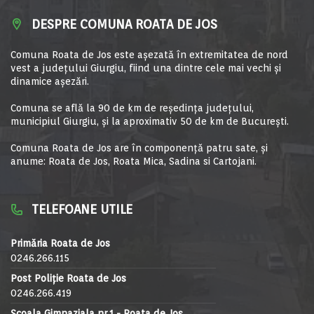
DESPRE COMUNA ROATA DE JOS
Comuna Roata de Jos este aşezată în extremitatea de nord
vest a judeţului Giurgiu, fiind una dintre cele mai vechi şi
dinamice aşezări.
Comuna se află la 90 de km de reşedinţa judeţului,
municipiul Giurgiu, şi la aproximativ 50 de km de Bucureşti.
Comuna Roata de Jos are în componență patru sate, și
anume: Roata de Jos, Roata Mica, Sadina si Cartojani.
TELEFOANE UTILE
Primăria Roata de Jos
0246.266.115
Post Poliție Roata de Jos
0246.266.419
Școala Gimnaziala nr.1 - Roata de Jos