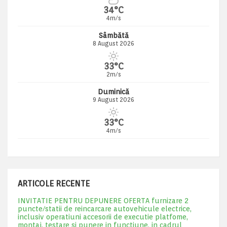
34°C
4m/s
Sâmbătă
8 August 2026
33°C
2m/s
Duminică
9 August 2026
33°C
4m/s
ARTICOLE RECENTE
INVITATIE PENTRU DEPUNERE OFERTA furnizare 2
puncte/statii de reincarcare autovehicule electrice,
inclusiv operatiuni accesorii de executie platfome,
montaj, testare si punere in functiune, in cadrul