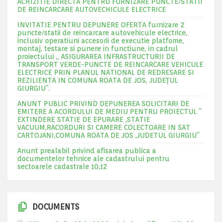
ACHIZITIE DIRECTA PENTRU FURNIZARE PUNCTE/STATII
DE REINCARCARE AUTOVECHICULE ELECTRICE
INVITATIE PENTRU DEPUNERE OFERTA furnizare 2
puncte/statii de reincarcare autovehicule electrice,
inclusiv operatiuni accesorii de executie platfome,
montaj, testare si punere in functiune, in cadrul
proiectului „ ASIGURAREA INFRASTRUCTURII DE
TRANSPORT VERDE-PUNCTE DE REINCARCARE VEHICULE
ELECTRICE PRIN PLANUL NATIONAL DE REDRESARE SI
REZILIENTA IN COMUNA ROATA DE JOS, JUDEŢUL
GIURGIU”.
ANUNT PUBLIC PRIVIND DEPUNEREA SOLICITARI DE
EMITERE A ACORDULUI DE MEDIU PENTRU PROIECTUL ”
EXTINDERE STATIE DE EPURARE ,STATIE
VACUUM,RACORDURI SI CAMERE COLECTOARE IN SAT
CARTOJANI,COMUNA ROATA DE JOS ,JUDETUL GIURGIU”
Anunt prealabil privind afisarea publica a
documentelor tehnice ale cadastrului pentru
sectoarele cadastrale 10,12
DOCUMENTS