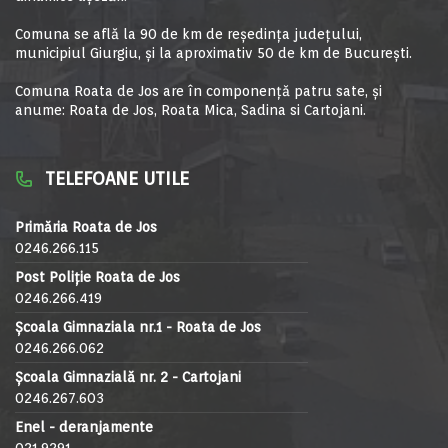
Comuna se află la 90 de km de reşedinţa judeţului,
municipiul Giurgiu, şi la aproximativ 50 de km de Bucureşti.
Comuna Roata de Jos are în componență patru sate, și
anume: Roata de Jos, Roata Mica, Sadina si Cartojani.
TELEFOANE UTILE
Primăria Roata de Jos
0246.266.115
Post Poliție Roata de Jos
0246.266.419
Școala Gimnaziala nr.1 - Roata de Jos
0246.266.062
Școala Gimnazială nr. 2 - Cartojani
0246.267.603
Enel - deranjamente
021.9291