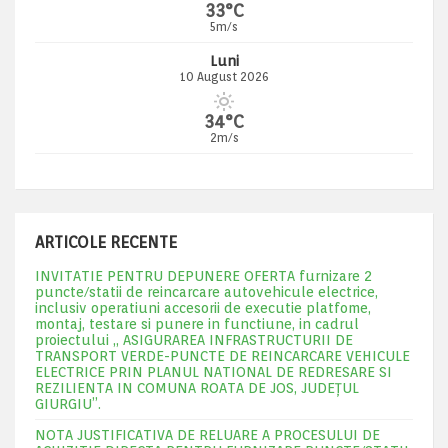
33°C
5m/s
Luni
10 August 2026
34°C
2m/s
ARTICOLE RECENTE
INVITATIE PENTRU DEPUNERE OFERTA furnizare 2
puncte/statii de reincarcare autovehicule electrice,
inclusiv operatiuni accesorii de executie platfome,
montaj, testare si punere in functiune, in cadrul
proiectului „ ASIGURAREA INFRASTRUCTURII DE
TRANSPORT VERDE-PUNCTE DE REINCARCARE VEHICULE
ELECTRICE PRIN PLANUL NATIONAL DE REDRESARE SI
REZILIENTA IN COMUNA ROATA DE JOS, JUDEŢUL
GIURGIU”.
NOTA JUSTIFICATIVA DE RELUARE A PROCESULUI DE