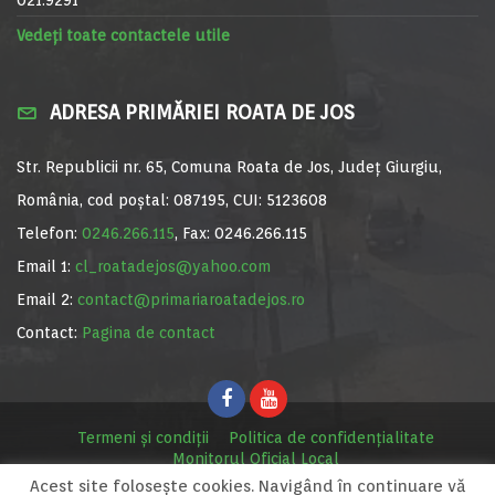
Vedeți toate contactele utile
ADRESA PRIMĂRIEI ROATA DE JOS
Str. Republicii nr. 65, Comuna Roata de Jos, Județ Giurgiu,
România, cod poștal: 087195, CUI: 5123608
Telefon:
0246.266.115
, Fax: 0246.266.115
Email 1:
cl_roatadejos@yahoo.com
Email 2:
contact@primariaroatadejos.ro
Contact:
Pagina de contact
Termeni și condiții
Politica de confidențialitate
Monitorul Oficial Local
Acest site foloseşte cookies. Navigând în continuare vă
© Primăria Roata de Jos, 2020. Site realizat de
MediaDigi.ro