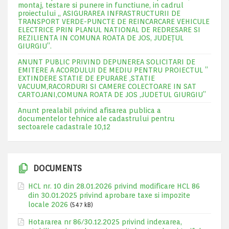
montaj, testare si punere in functiune, in cadrul
proiectului „ ASIGURAREA INFRASTRUCTURII DE
TRANSPORT VERDE-PUNCTE DE REINCARCARE VEHICULE
ELECTRICE PRIN PLANUL NATIONAL DE REDRESARE SI
REZILIENTA IN COMUNA ROATA DE JOS, JUDEŢUL
GIURGIU”.
ANUNT PUBLIC PRIVIND DEPUNEREA SOLICITARI DE
EMITERE A ACORDULUI DE MEDIU PENTRU PROIECTUL ”
EXTINDERE STATIE DE EPURARE ,STATIE
VACUUM,RACORDURI SI CAMERE COLECTOARE IN SAT
CARTOJANI,COMUNA ROATA DE JOS ,JUDETUL GIURGIU”
Anunt prealabil privind afisarea publica a
documentelor tehnice ale cadastrului pentru
sectoarele cadastrale 10,12
DOCUMENTS
HCL nr. 10 din 28.01.2026 privind modificare HCL 86
din 30.01.2025 privind aprobare taxe si impozite
locale 2026
(547 kB)
Hotararea nr 86/30.12.2025 privind indexarea,