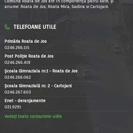
Comuna Roata de Jos are în componență patru sate, și
anume: Roata de Jos, Roata Mica, Sadina si Cartojani.
TELEFOANE UTILE
Primăria Roata de Jos
0246.266.115
Post Poliție Roata de Jos
0246.266.419
Școala Gimnaziala nr.1 - Roata de Jos
0246.266.062
Școala Gimnazială nr. 2 - Cartojani
0246.267.603
Enel - deranjamente
021.9291
Vedeți toate contactele utile