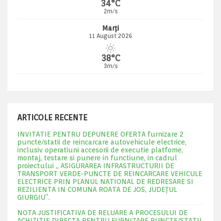
34°C
2m/s
Marți
11 August 2026
38°C
3m/s
ARTICOLE RECENTE
INVITATIE PENTRU DEPUNERE OFERTA furnizare 2
puncte/statii de reincarcare autovehicule electrice,
inclusiv operatiuni accesorii de executie platfome,
montaj, testare si punere in functiune, in cadrul
proiectului „ ASIGURAREA INFRASTRUCTURII DE
TRANSPORT VERDE-PUNCTE DE REINCARCARE VEHICULE
ELECTRICE PRIN PLANUL NATIONAL DE REDRESARE SI
REZILIENTA IN COMUNA ROATA DE JOS, JUDEŢUL
GIURGIU”.
NOTA JUSTIFICATIVA DE RELUARE A PROCESULUI DE
ACHIZITIE DIRECTA PENTRU FURNIZARE PUNCTE/STATII