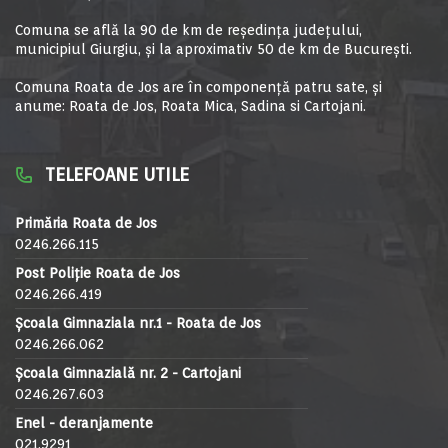
Comuna se află la 90 de km de reşedinţa judeţului,
municipiul Giurgiu, şi la aproximativ 50 de km de Bucureşti.
Comuna Roata de Jos are în componență patru sate, și
anume: Roata de Jos, Roata Mica, Sadina si Cartojani.
TELEFOANE UTILE
Primăria Roata de Jos
0246.266.115
Post Poliție Roata de Jos
0246.266.419
Școala Gimnaziala nr.1 - Roata de Jos
0246.266.062
Școala Gimnazială nr. 2 - Cartojani
0246.267.603
Enel - deranjamente
021.9291