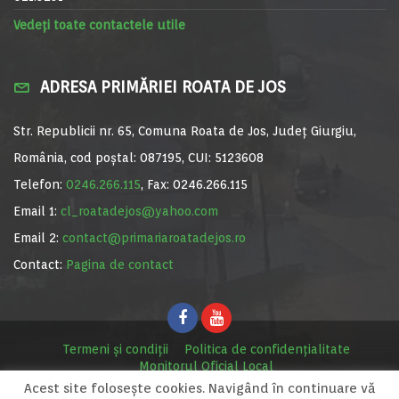
Vedeți toate contactele utile
ADRESA PRIMĂRIEI ROATA DE JOS
Str. Republicii nr. 65, Comuna Roata de Jos, Județ Giurgiu,
România, cod poștal: 087195, CUI: 5123608
Telefon:
0246.266.115
, Fax: 0246.266.115
Email 1:
cl_roatadejos@yahoo.com
Email 2:
contact@primariaroatadejos.ro
Contact:
Pagina de contact
Termeni și condiții
Politica de confidențialitate
Monitorul Oficial Local
Acest site foloseşte cookies. Navigând în continuare vă
© Primăria Roata de Jos, 2020. Site realizat de
MediaDigi.ro