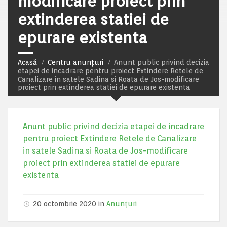
modificare proiect prin
extinderea statiei de
epurare existenta
Acasă
Centru anunțuri
Anunt public privind decizia
etapei de incadrare pentru proiect Extindere Retele de
Canalizare in satele Sadina si Roata de Jos-modificare
proiect prin extinderea statiei de epurare existenta
Anunt public privind decizia etapei de incadrare
pentru proiect Extindere Retele de Canalizare
in satele Sadina si Roata de Jos-modificare
proiect prin extinderea statiei de epurare
existenta
20 octombrie 2020 in
Anunțuri