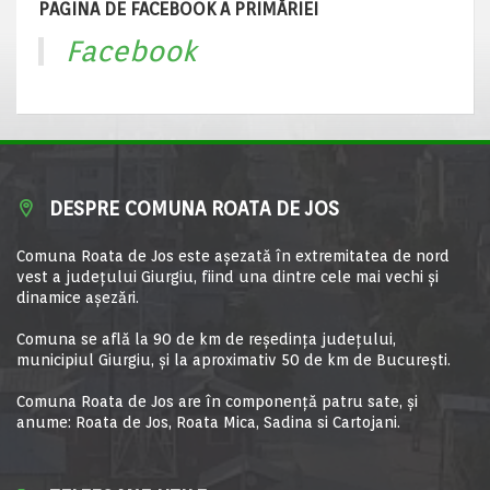
PAGINA DE FACEBOOK A PRIMĂRIEI
Facebook
DESPRE COMUNA ROATA DE JOS
Comuna Roata de Jos este aşezată în extremitatea de nord
vest a judeţului Giurgiu, fiind una dintre cele mai vechi şi
dinamice aşezări.
Comuna se află la 90 de km de reşedinţa judeţului,
municipiul Giurgiu, şi la aproximativ 50 de km de Bucureşti.
Comuna Roata de Jos are în componență patru sate, și
anume: Roata de Jos, Roata Mica, Sadina si Cartojani.