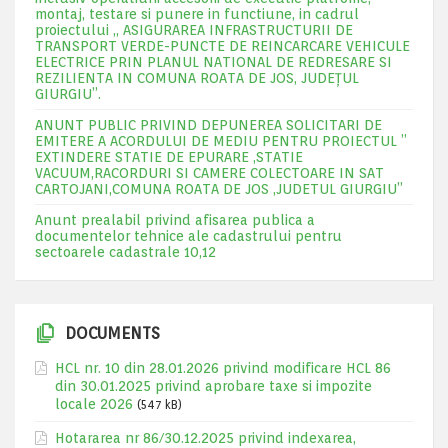
montaj, testare si punere in functiune, in cadrul
proiectului „ ASIGURAREA INFRASTRUCTURII DE
TRANSPORT VERDE-PUNCTE DE REINCARCARE VEHICULE
ELECTRICE PRIN PLANUL NATIONAL DE REDRESARE SI
REZILIENTA IN COMUNA ROATA DE JOS, JUDEŢUL
GIURGIU”.
ANUNT PUBLIC PRIVIND DEPUNEREA SOLICITARI DE
EMITERE A ACORDULUI DE MEDIU PENTRU PROIECTUL ”
EXTINDERE STATIE DE EPURARE ,STATIE
VACUUM,RACORDURI SI CAMERE COLECTOARE IN SAT
CARTOJANI,COMUNA ROATA DE JOS ,JUDETUL GIURGIU”
Anunt prealabil privind afisarea publica a
documentelor tehnice ale cadastrului pentru
sectoarele cadastrale 10,12
DOCUMENTS
HCL nr. 10 din 28.01.2026 privind modificare HCL 86
din 30.01.2025 privind aprobare taxe si impozite
locale 2026
(547 kB)
Hotararea nr 86/30.12.2025 privind indexarea,