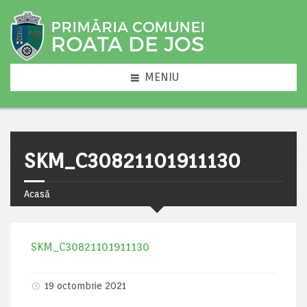
MENIU
SKM_C30821101911130
Acasă
SKM_C30821101911130
19 octombrie 2021