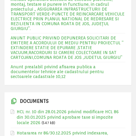
montaj, testare si punere in functiune, in cadrul
proiectului „ ASIGURAREA INFRASTRUCTURII DE
TRANSPORT VERDE-PUNCTE DE REINCARCARE VEHICULE
ELECTRICE PRIN PLANUL NATIONAL DE REDRESARE SI
REZILIENTA IN COMUNA ROATA DE JOS, JUDEŢUL
GIURGIU”.
ANUNT PUBLIC PRIVIND DEPUNEREA SOLICITARI DE
EMITERE A ACORDULUI DE MEDIU PENTRU PROIECTUL ”
EXTINDERE STATIE DE EPURARE ,STATIE
VACUUM,RACORDURI SI CAMERE COLECTOARE IN SAT
CARTOJANI,COMUNA ROATA DE JOS ,JUDETUL GIURGIU”
Anunt prealabil privind afisarea publica a
documentelor tehnice ale cadastrului pentru
sectoarele cadastrale 10,12
DOCUMENTS
HCL nr. 10 din 28.01.2026 privind modificare HCL 86
din 30.01.2025 privind aprobare taxe si impozite
locale 2026
(547 kB)
Hotararea nr 86/30.12.2025 privind indexarea,