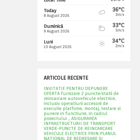
36°C
Today
3m/s
8 August 2026
33°C
Duminică
5m/s
9 August 2026
34°C
Luni
2m/s
10 August 2026
ARTICOLE RECENTE
INVITATIE PENTRU DEPUNERE
OFERTA furnizare 2 puncte/statii de
reincarcare autovehicule electrice,
inclusiv operatiuni accesorii de
executie platfome, montaj, testare si
punere in functiune, in cadrul
proiectului „ ASIGURAREA
INFRASTRUCTURII DE TRANSPORT
VERDE-PUNCTE DE REINCARCARE
VEHICULE ELECTRICE PRIN PLANUL
NATIONAL DE REDRESARE SI