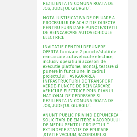
REZILIENTA IN COMUNA ROATA DE
JOS, JUDEŢUL GIURGIU”.
NOTA JUSTIFICATIVA DE RELUARE A
PROCESULUI DE ACHIZITIE DIRECTA
PENTRU FURNIZARE PUNCTE/STATII
DE REINCARCARE AUTOVECHICULE
ELECTRICE
INVITATIE PENTRU DEPUNERE
OFERTA furnizare 2 puncte/statii de
reincarcare autovehicule electrice,
inclusiv operatiuni accesorii de
executie platfome, montaj, testare si
punere in functiune, in cadrul
proiectului „ ASIGURAREA
INFRASTRUCTURII DE TRANSPORT
VERDE-PUNCTE DE REINCARCARE
VEHICULE ELECTRICE PRIN PLANUL
NATIONAL DE REDRESARE SI
REZILIENTA IN COMUNA ROATA DE
JOS, JUDEŢUL GIURGIU”.
ANUNT PUBLIC PRIVIND DEPUNEREA
SOLICITARI DE EMITERE A ACORDULUI
DE MEDIU PENTRU PROIECTUL ”
EXTINDERE STATIE DE EPURARE
,STATIE VACUUM,RACORDURI SI